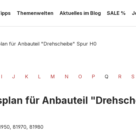
Tipps
Themenwelten
Aktuelles im Blog
SALE %
J
plan für Anbauteil "Drehscheibe" Spur H0
I
J
K
L
M
N
O
P
Q
R
S
splan für Anbauteil "Drehsc
1950, 81970, 81980