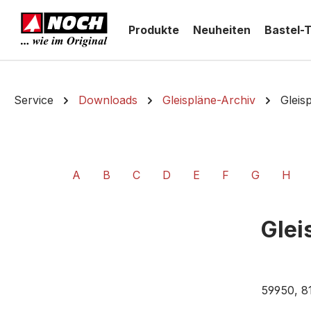
springen
Zur Hauptnavigation springen
Produkte
Neuheiten
Bastel-
Service
Downloads
Gleispläne-Archiv
Gleis
A
B
C
D
E
F
G
H
Glei
59950, 8