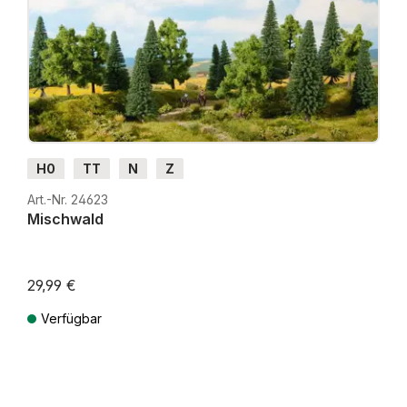
H0
TT
N
Z
Art.-Nr. 24623
Mischwald
29,99 €
Verfügbar
Preise inkl. MwSt. zzgl. Versandkosten