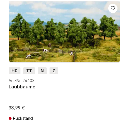
H0
TT
N
Z
Art.-Nr. 24603
Laubbäume
38,99 €
Rückstand
Preise inkl. MwSt. zzgl. Versandkosten