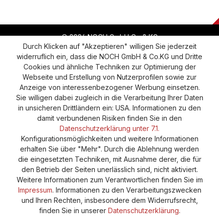
© 2026 NOCH GmbH Co & KG
Durch Klicken auf "Akzeptieren" willigen Sie jederzeit
widerruflich ein, dass die NOCH GmbH & Co.KG und Dritte
Vertrag widerrufen
Widerruf
Datenschutz
Cookies und ähnliche Techniken zur Optimierung der
Webseite und Erstellung von Nutzerprofilen sowie zur
Versand und Zahlung
AGB
Impressum
Anzeige von interessenbezogener Werbung einsetzen.
Cookie-Einstellungen
Barrierefreiheitserklärung
Sie willigen dabei zugleich in die Verarbeitung Ihrer Daten
in unsicheren Drittländern ein: USA. Informationen zu den
damit verbundenen Risiken finden Sie in den
Datenschutzerklärung unter 7.1.
Konfigurationsmöglichkeiten und weitere Informationen
erhalten Sie über "Mehr". Durch die Ablehnung werden
die eingesetzten Techniken, mit Ausnahme derer, die für
den Betrieb der Seiten unerlässlich sind, nicht aktiviert.
Weitere Informationen zum Verantwortlichen finden Sie im
Impressum
. Informationen zu den Verarbeitungszwecken
und Ihren Rechten, insbesondere dem Widerrufsrecht,
finden Sie in unserer
Datenschutzerklärung
.