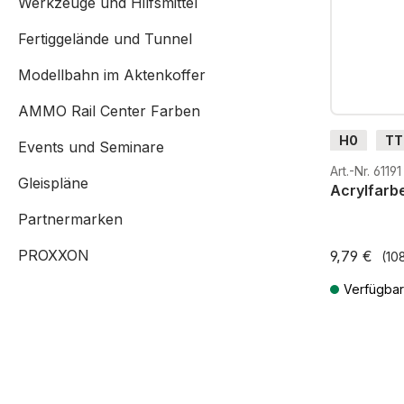
Werkzeuge und Hilfsmittel
Fertiggelände und Tunnel
Modellbahn im Aktenkoffer
AMMO Rail Center Farben
H0
TT
Events und Seminare
G
H0
Art.-Nr. 61191
Gleispläne
Acrylfarbe
Partnermarken
PROXXON
9,79 €
(108
Verfügbar
Preise inkl. 