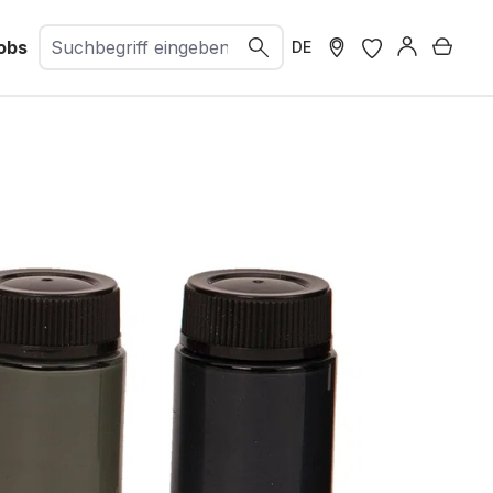
obs
Ware
DE