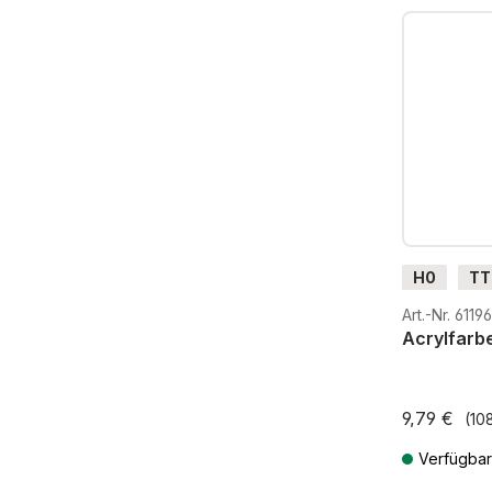
H0
TT
G
H0
Art.-Nr. 61196
Acrylfarbe
9,79 €
(108
Verfügbar
Preise inkl. 