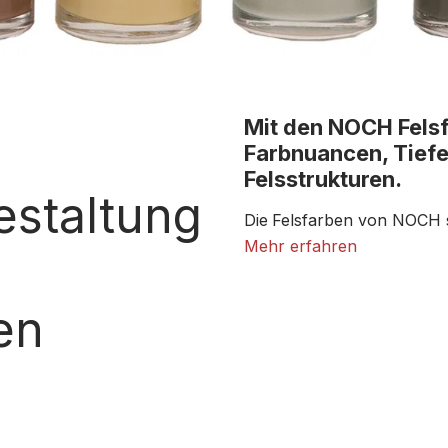
Mit den NOCH Felsf
Farbnuancen, Tiefe 
Felsstrukturen.
estaltung
Die
Felsfarben von NOCH si
Gebirgslandschaften abges
Mehr erfahren
Gestaltung Ihrer Felsstruk
problemlos mischen, schic
en
authentische Schiefer-, Gr
Ob Felsmodule, Felswände, 
Felsen: Mit den Felsfarben 
Verläufe. Dank der cremige
hervorheben, Schattierunge