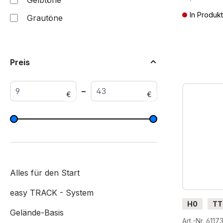
Gelbtöne
In Produkt
Grautöne
Preise inkl. 
Preis
–
€
€
Alles für den Start
easy TRACK - System
H0
TT
Gelände-Basis
G
H0
Art.-Nr. 6117