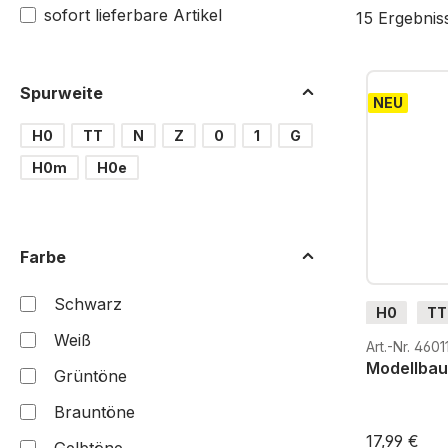
sofort lieferbare Artikel
15 Ergebnis
Spurweite
NEU
H0
TT
N
Z
0
1
G
H0m
H0e
Farbe
Schwarz
H0
TT
Weiß
G
H0
Art.-Nr. 4601
Modellbau-
Grüntöne
Brauntöne
17,99 €