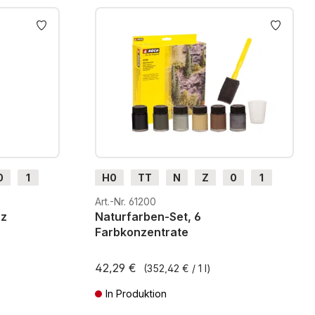
0
1
H0
TT
N
Z
0
1
G
H0m
H0e
Art.-Nr. 61200
rz
Naturfarben-Set, 6
Farbkonzentrate
42,29 €
(352,42 € / 1 l)
In Produktion
osten
Preise inkl. MwSt. zzgl. Versandkosten