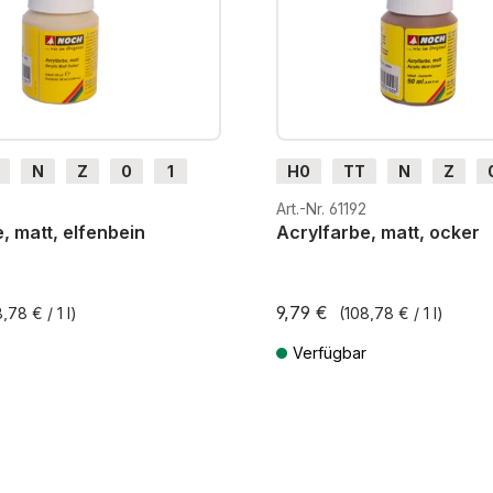
N
Z
0
1
H0
TT
N
Z
m
H0e
G
H0m
H0e
Art.-Nr. 61192
, matt, elfenbein
Acrylfarbe, matt, ocker
9,79 €
,78 € / 1 l)
(108,78 € / 1 l)
Verfügbar
MwSt. zzgl. Versandkosten
Preise inkl. MwSt. zzgl. Versandk