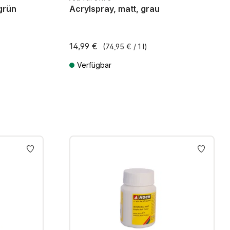
grün
Acrylspray, matt, grau
14,99 €
(74,95 € / 1 l)
Verfügbar
osten
Preise inkl. MwSt. zzgl. Versandkosten