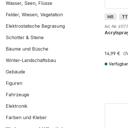
Wasser, Seen, Flüsse
Felder, Wiesen, Vegetation
H0
TT
G
H0
Elektrostatische Begrasung
Art.-Nr. 6117
Acrylspra
Schotter & Steine
Bäume und Büsche
14,99 €
(7
Winter-Landschaftsbau
Verfügbar
Gebäude
Preise inkl. 
Figuren
Fahrzeuge
Elektronik
Farben und Kleber