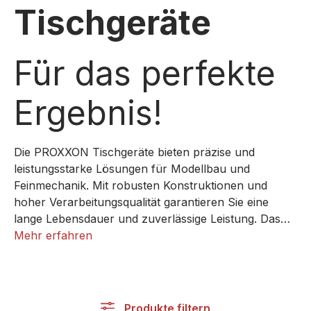
Tischgeräte
Für das perfekte
Ergebnis!
Die PROXXON Tischgeräte bieten präzise und
leistungsstarke Lösungen für Modellbau und
Feinmechanik. Mit robusten Konstruktionen und
hoher Verarbeitungsqualität garantieren Sie eine
lange Lebensdauer und zuverlässige Leistung. Das
Sortiment umfasst vielseitige Maschinen wie
Mehr erfahren
Tischbor-, Dreh- und Fräsmaschinen, die sich durch
ihre Genauigkeit auszeichnen. Die Tischgeräte sind
die perfekte Wahl für anspruchsvolle Hobbyisten
und Profis, die Wert auf höchste Qualität legen.
Produkte filtern