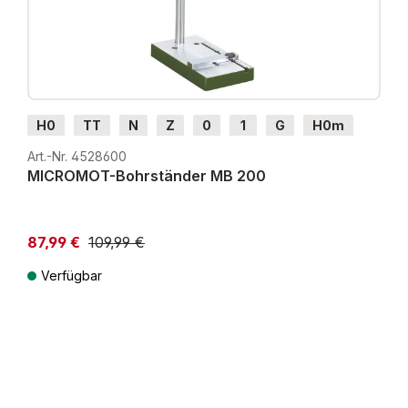
H0
TT
N
Z
0
1
G
H0m
H0e
Art.-Nr. 4528600
MICROMOT-Bohrständer MB 200
87,99 €
109,99 €
Verfügbar
Preise inkl. MwSt. zzgl. Versandkosten