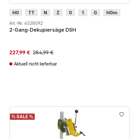
H0
TT
N
Z
0
1
G
H0m
H0e
Art.-Nr. 4528092
2-Gang-Dekupiersäge DSH
227,99 €
284,99 €
Aktuell nicht lieferbar
Preise inkl. MwSt. zzgl. Versandkosten
% SALE %