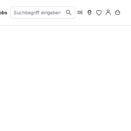
obs
Ware
DE