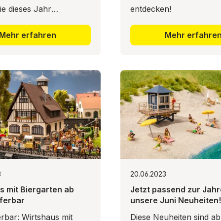
ie dieses Jahr
entdecken!
 in die Adventszeit und
 Sie schon heute
Mehr erfahren
Mehr erfahre
h einen Adventskalender
H. Suc
3
20.06.2023
s mit Biergarten ab
Jetzt passend zur Jahr
eferbar
unsere Juni Neuheiten!
ferbar: Wirtshaus mit
Diese Neuheiten sind ab