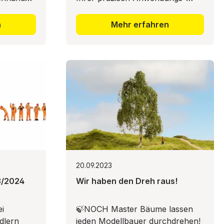
möglichkeiten optimal für den
Bau von Modelleisenbahnen und
n
Mehr erfahren
Dioramen geeignet.
20.09.2023
3/2024
Wir haben den Dreh raus!
ei
🍃NOCH Master Bäume lassen
dlern
jeden Modellbauer durchdrehen!