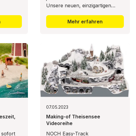
Unsere neuen, einzigartigen
Bäume werden in unserem Werk
im Vietnam mit höchsten
n
Mehr erfahren
Qualitäts-Ansprüchen
handgefertigt. Hierfür haben
07.05.2023
eszeit,
Making-of Theisensee
Videoreihe
 sofort
NOCH Easy-Track