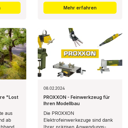
n
Mehr erfahren
08.02.2024
re "Lost
PROXXON - Feinwerkzeug für
Ihren Modellbau
te aus
Die PROXXON
nd ab
Elektrofeinwerkezuge sind dank
chhandel
Ihrer präzisen Anwendungs-