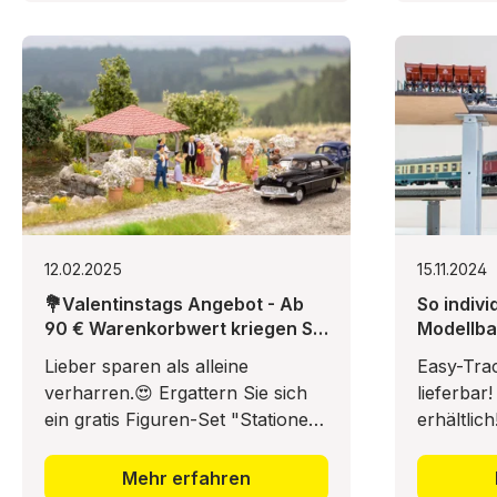
12.02.2025
15.11.2024
💐Valentinstags Angebot - Ab
So indivi
90 € Warenkorbwert kriegen Sie
Modellb
Liebe Geschenkt!
Lieber sparen als alleine
Easy-Trac
verharren.😍 Ergattern Sie sich
lieferbar
ein gratis Figuren-Set "Stationen
erhältlich
der Liebe"!💛
Mehr erfahren