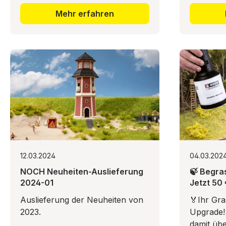
Mehr erfahren
12.03.2024
04.03.202
NOCH Neuheiten-Auslieferung
🍃 Begra
2024-01
Jetzt 50
3.0 Profi
Auslieferung der Neuheiten von
🏅Ihr Gr
2023.
Upgrade!
damit üb