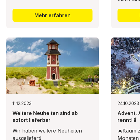
Master 3
im März: 
Mehr erfahren
lan
11.12.2023
24.10.2023
Weitere Neuheiten sind ab
Advent, A
sofort lieferbar
rennt! 🕯️
Wir haben weitere Neuheiten
🎄Kaum z
ausgeliefert!
Monaten 