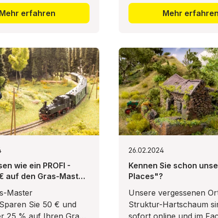
Mehr erfahren
Mehr erfahre
4
26.02.2024
sen wie ein PROFI -
Kennen Sie schon unse
 € auf den Gras-Master
Places"?
 sparen!
as-Master
Unsere vergessenen Or
Sparen Sie 50 € und
Struktur-Hartschaum si
er 25 % auf Ihren Gras-
sofort online und im Fa