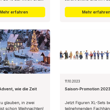
.0 PROFI!📅Mehr sparen
reduziert!
In diesem Monat wird es
Mehr erfahren
Mehr erfahre
11.10.2023
dvent, wie die Zeit
Saison-Promotion 202
u glauben, in zwei
Jetzt Figuren XL-Sets b
ist schon Weihnachten!
teilnehmenden Fachhän