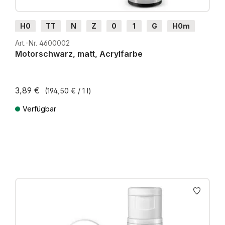
H0
TT
N
Z
0
1
G
H0m
H0e
Art.-Nr. 4600002
Motorschwarz, matt, Acrylfarbe
3,89 €
(194,50 € / 1 l)
Verfügbar
Preise inkl. MwSt. zzgl. Versandkosten