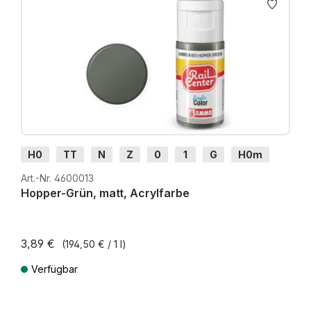
H0
TT
N
Z
0
1
G
H0m
H0e
Art.-Nr. 4600013
Hopper-Grün, matt, Acrylfarbe
3,89 €
(194,50 € / 1 l)
Verfügbar
Preise inkl. MwSt. zzgl. Versandkosten