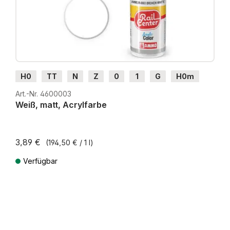
H0
TT
N
Z
0
1
G
H0m
H0e
Art.-Nr. 4600003
Weiß, matt, Acrylfarbe
3,89 €
(194,50 € / 1 l)
Verfügbar
Preise inkl. MwSt. zzgl. Versandkosten