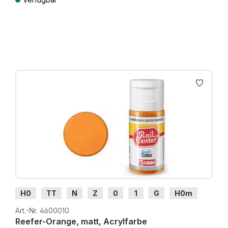
Preise inkl. MwSt. zzgl. Versandkosten
H0
TT
N
Z
0
1
G
H0m
H0e
Art.-Nr. 4600010
Reefer-Orange, matt, Acrylfarbe