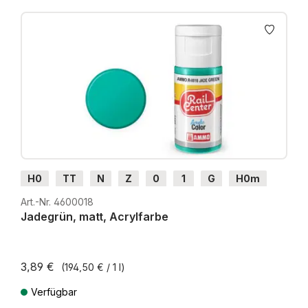
H0
TT
N
Z
0
1
G
H0m
H0e
Art.-Nr. 4600018
Jadegrün, matt, Acrylfarbe
3,89 €
(194,50 € / 1 l)
Verfügbar