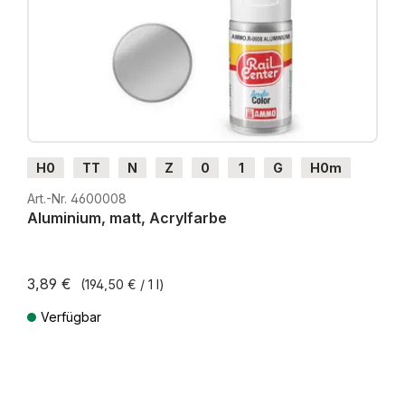
H0
TT
N
Z
0
1
G
H0m
H0e
Art.-Nr. 4600008
Aluminium, matt, Acrylfarbe
3,89 €
(194,50 € / 1 l)
Verfügbar
Preise inkl. MwSt. zzgl. Versandkosten