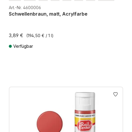
H0e
Art.-Nr. 4600006
Schwellenbraun, matt, Acrylfarbe
3,89 €
(194,50 € / 1 l)
Verfügbar
Preise inkl. MwSt. zzgl. Versandkosten