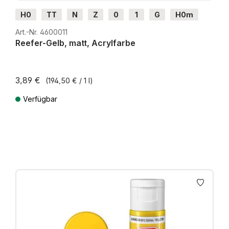
H0
TT
N
Z
0
1
G
H0m
H0e
Art.-Nr. 4600011
Reefer-Gelb, matt, Acrylfarbe
3,89 €
(194,50 € / 1 l)
Verfügbar
Preise inkl. MwSt. zzgl. Versandkosten