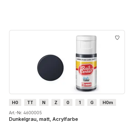
H0
TT
N
Z
0
1
G
H0m
H0e
Art.-Nr. 4600005
Dunkelgrau, matt, Acrylfarbe