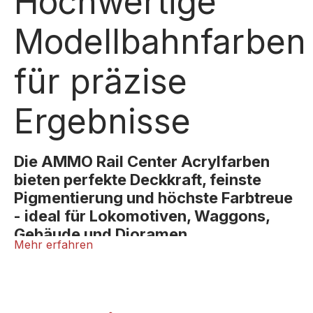
Hochwertige
Modellbahnfarben
für präzise
Ergebnisse
Die AMMO Rail Center Acrylfarben
bieten perfekte Deckkraft, feinste
Pigmentierung und höchste Farbtreue
- ideal für Lokomotiven, Waggons,
Gebäude und Dioramen.
Mehr erfahren
Die Acrylfarben der AMMO Rail Center Serie sind
speziell für die Anforderungen im Modellbahnbereich
entwickelt worden. Sie überzeugen durch ihre