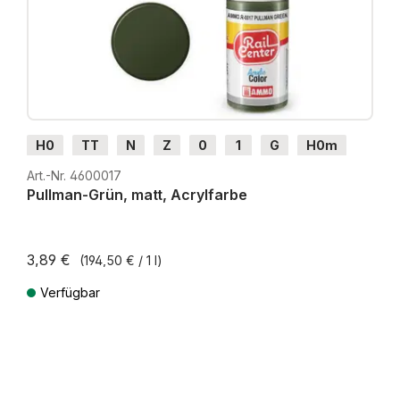
H0
TT
N
Z
0
1
G
H0m
H0e
Art.-Nr. 4600017
Pullman-Grün, matt, Acrylfarbe
3,89 €
(194,50 € / 1 l)
Verfügbar
Preise inkl. MwSt. zzgl. Versandkosten