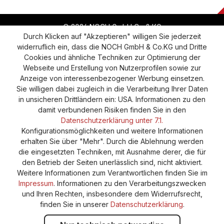
© 2026 NOCH GmbH Co & KG
Durch Klicken auf "Akzeptieren" willigen Sie jederzeit
widerruflich ein, dass die NOCH GmbH & Co.KG und Dritte
Vertrag widerrufen
Widerruf
Datenschutz
Cookies und ähnliche Techniken zur Optimierung der
Webseite und Erstellung von Nutzerprofilen sowie zur
Versand und Zahlung
AGB
Impressum
Anzeige von interessenbezogener Werbung einsetzen.
Cookie-Einstellungen
Barrierefreiheitserklärung
Sie willigen dabei zugleich in die Verarbeitung Ihrer Daten
in unsicheren Drittländern ein: USA. Informationen zu den
damit verbundenen Risiken finden Sie in den
Datenschutzerklärung unter 7.1.
Konfigurationsmöglichkeiten und weitere Informationen
erhalten Sie über "Mehr". Durch die Ablehnung werden
die eingesetzten Techniken, mit Ausnahme derer, die für
den Betrieb der Seiten unerlässlich sind, nicht aktiviert.
Weitere Informationen zum Verantwortlichen finden Sie im
Impressum
. Informationen zu den Verarbeitungszwecken
und Ihren Rechten, insbesondere dem Widerrufsrecht,
finden Sie in unserer
Datenschutzerklärung
.