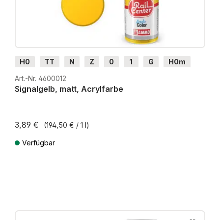
H0
TT
N
Z
0
1
G
H0m
H0e
Art.-Nr. 4600012
Signalgelb, matt, Acrylfarbe
3,89 €
(194,50 € / 1 l)
Verfügbar
Preise inkl. MwSt. zzgl. Versandkosten