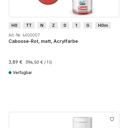
H0
TT
N
Z
0
1
G
H0m
H0e
Art.-Nr. 4600007
Caboose-Rot, matt, Acrylfarbe
3,89 €
(194,50 € / 1 l)
Verfügbar
Preise inkl. MwSt. zzgl. Versandkosten