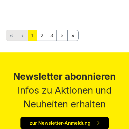
Preise inkl. MwSt. zzgl. Versandkosten
Seite
Seite
Seite
1
2
3
Newsletter abonnieren
Infos zu Aktionen und
Neuheiten erhalten
zur Newsletter-Anmeldung