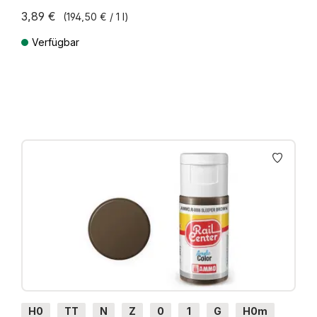
3,89 €
(194,50 € / 1 l)
Verfügbar
Preise inkl. MwSt. zzgl. Versandkosten
H0
TT
N
Z
0
1
G
H0m