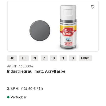
H0
TT
N
Z
0
1
G
H0m
H0e
Art.-Nr. 4600004
Industriegrau, matt, Acrylfarbe
3,89 €
(194,50 € / 1 l)
Verfügbar
Preise inkl. MwSt. zzgl. Versandkosten