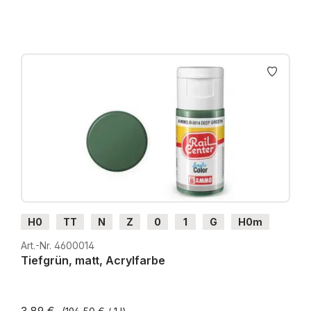
H0
TT
N
Z
0
1
G
H0m
H0e
Art.-Nr. 4600014
Tiefgrün, matt, Acrylfarbe