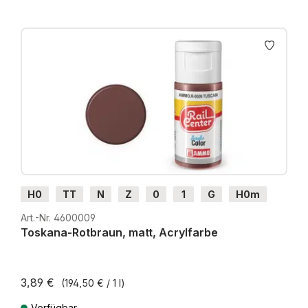
H0
TT
N
Z
0
1
G
H0m
H0e
Art.-Nr. 4600009
Toskana-Rotbraun, matt, Acrylfarbe
3,89 €
(194,50 € / 1 l)
Verfügbar