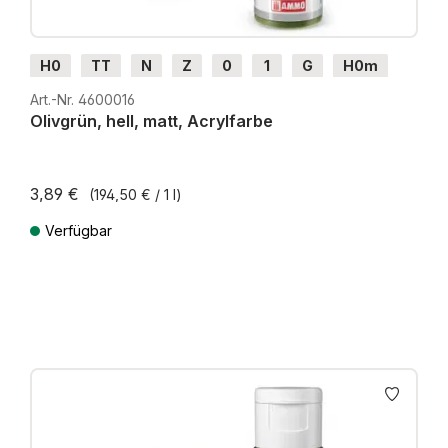
H0
TT
N
Z
0
1
G
H0m
H0e
Art.-Nr. 4600016
Olivgrün, hell, matt, Acrylfarbe
3,89 €
(194,50 € / 1 l)
Verfügbar
Preise inkl. MwSt. zzgl. Versandkosten