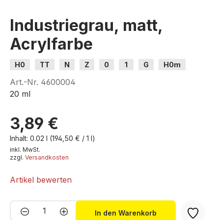
Industriegrau, matt,
Acrylfarbe
H0
TT
N
Z
0
1
G
H0m
H0e
Art.-Nr.
4600004
20 ml
3,89 €
Inhalt:
0.02 l
(194,50 € / 1 l)
inkl. MwSt.
zzgl.
Versandkosten
Artikel bewerten
Produkt Anzahl: Gib den gewünschten We
In den Warenkorb