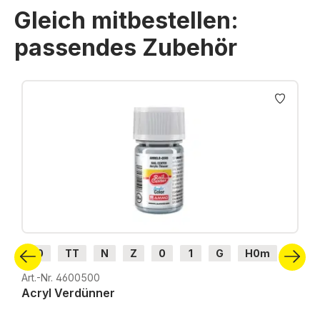
Gleich mitbestellen:
passendes Zubehör
Produktgalerie überspringen
H0
TT
N
Z
0
1
G
H0m
H0e
Art.-Nr. 4600500
Acryl Verdünner