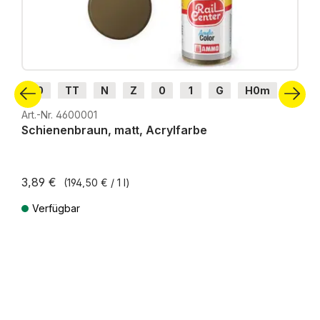
H0
TT
N
Z
0
1
G
H0m
H0e
Art.-Nr. 4600001
Schienenbraun, matt, Acrylfarbe
3,89 €
(194,50 € / 1 l)
Verfügbar
Preise inkl. MwSt. zzgl. Versandkosten