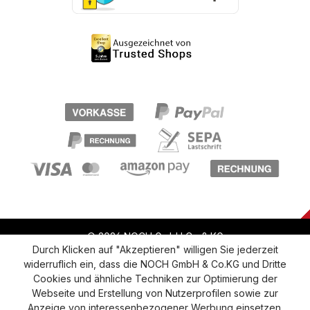
© 2026 NOCH GmbH Co & KG
Durch Klicken auf "Akzeptieren" willigen Sie jederzeit
widerruflich ein, dass die NOCH GmbH & Co.KG und Dritte
Vertrag widerrufen
Widerruf
Datenschutz
Cookies und ähnliche Techniken zur Optimierung der
Webseite und Erstellung von Nutzerprofilen sowie zur
Versand und Zahlung
AGB
Impressum
Anzeige von interessenbezogener Werbung einsetzen.