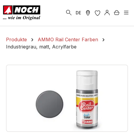
alt springen
Warenk
DE
Produkte
AMMO Rail Center Farben
Industriegrau, matt, Acrylfarbe
Bildergalerie überspringen