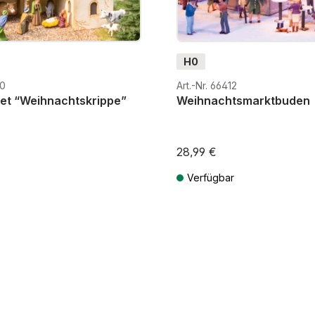
H0
20
Art.-Nr. 66412
t “Weihnachtskrippe”
Weihnachtsmarktbuden
28,99 €
Verfügbar
MwSt. zzgl. Versandkosten
Preise inkl. MwSt. zzgl. Versandk