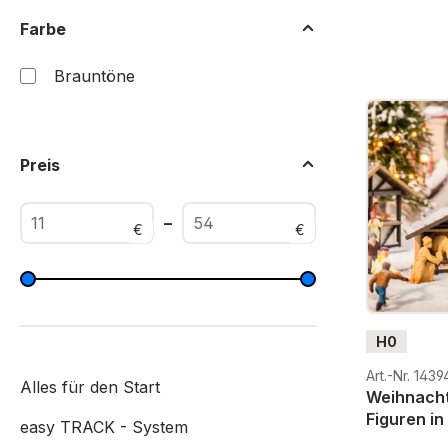
Farbe
Brauntöne
Preis
–
€
€
H0
Art.-Nr. 1439
Alles für den Start
Weihnacht
Figuren in
easy TRACK - System