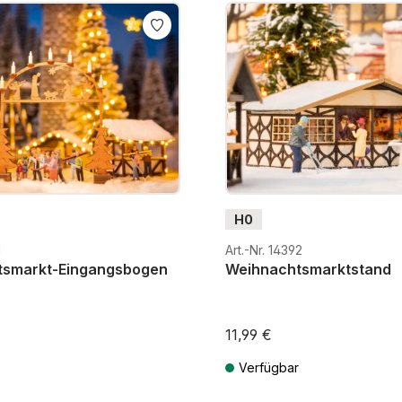
harmonisch in winterliche
H0
1
Art.-Nr. 14392
tsmarkt-Eingangsbogen
Weihnachtsmarktstand
11,99 €
Verfügbar
MwSt. zzgl. Versandkosten
Preise inkl. MwSt. zzgl. Versandk