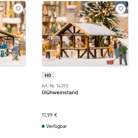
 Landschaften ein und werden schnell zum Blickfang.
H0
Art.-Nr. 14393
Glühweinstand
11,99 €
Verfügbar
osten
Preise inkl. MwSt. zzgl. Versandkosten