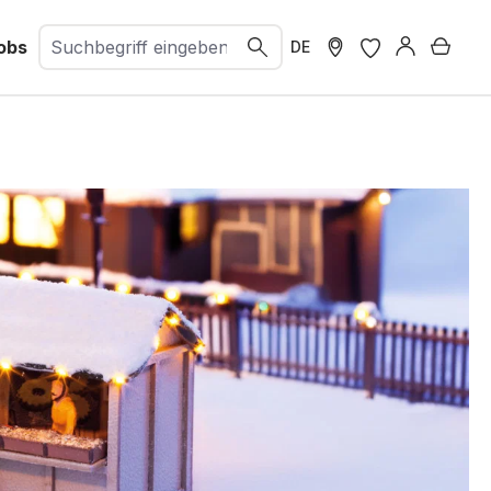
obs
Ware
DE