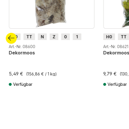
H0
TT
N
Z
0
1
H0
TT
G
H0m
H0e
G
H0m
Art.-Nr. 08600
Art.-Nr. 08621
Dekormoos
Dekormoo
5,49 €
9,79 €
(156,86 € / 1 kg)
(130,
Verfügbar
Verfügbar
Preise inkl. MwSt. zzgl. Versandkosten
Preise inkl. Mw