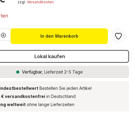
 Spezialkleber
zzgl.
Versandkosten
rten
Anzahl: Gib den gewünschten Wert ein 
In den Warenkorb
Lokal kaufen
Verfügbar
, Lieferzeit 2-5 Tage
indestbestellwert
Bestellen Sie jeden Artikel
 € versandkostenfrei
in Deutschland
ung weltweit
ohne lange Lieferzeiten