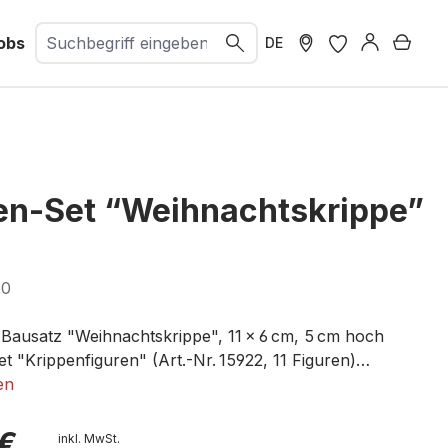
obs
Ware
DE
n-Set “Weihnachtskrippe”
20
 Bausatz "Weihnachtskrippe", 11 x 6 cm, 5 cm hoch
t "Krippenfiguren" (Art.-Nr. 15922, 11 Figuren)
rial, braun, 42 g (Art.-Nr. 08440)
en
matte grün, 28 x 22 cm
chel grün
 €
inkl. MwSt.