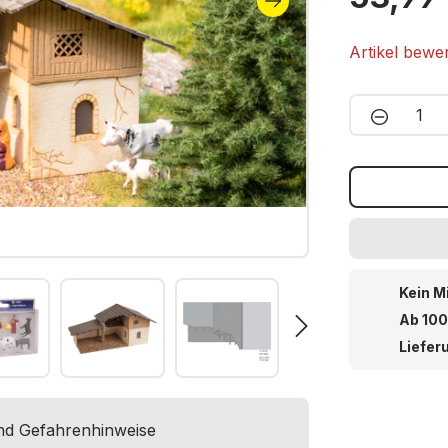
1x Laser-Cut
Artikel bewe
Produkt 
Kein M
Ab 100
Liefer
und Gefahrenhinweise