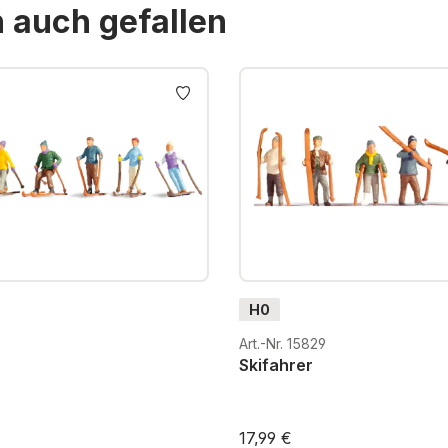
n auch gefallen
H0
Art.-Nr. 15829
Skifahrer
17,99 €