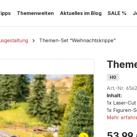
Tipps
Themenwelten
Aktuelles im Blog
SALE %
J
sgestaltung
Themen-Set “Weihnachtskrippe”
Theme
H0
Art.-Nr.
656
Inhalt:
1x Laser-Cut
1x Figuren-Se
1X Streumate
Mehr erfahr
1x Mini-Gras
20x Grasbüs
53,99