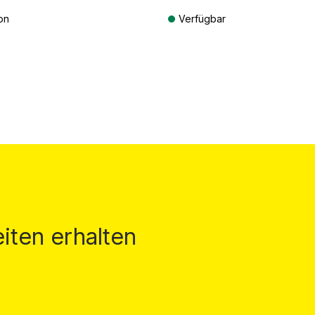
on
Verfügbar
St. zzgl. Versandkosten
Preise inkl. MwSt. zzgl. Versandkos
iten erhalten