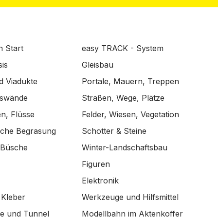
n Start
easy TRACK - System
is
Gleisbau
d Viadukte
Portale, Mauern, Treppen
lswände
Straßen, Wege, Plätze
n, Flüsse
Felder, Wiesen, Vegetation
ische Begrasung
Schotter & Steine
 Büsche
Winter-Landschaftsbau
Figuren
Elektronik
 Kleber
Werkzeuge und Hilfsmittel
de und Tunnel
Modellbahn im Aktenkoffer