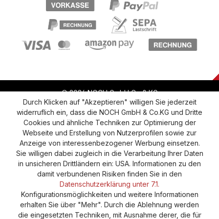
© 2026 NOCH GmbH Co & KG
Durch Klicken auf "Akzeptieren" willigen Sie jederzeit
widerruflich ein, dass die NOCH GmbH & Co.KG und Dritte
Vertrag widerrufen
Widerruf
Datenschutz
Cookies und ähnliche Techniken zur Optimierung der
Webseite und Erstellung von Nutzerprofilen sowie zur
Versand und Zahlung
AGB
Impressum
Anzeige von interessenbezogener Werbung einsetzen.
Cookie-Einstellungen
Barrierefreiheitserklärung
Sie willigen dabei zugleich in die Verarbeitung Ihrer Daten
in unsicheren Drittländern ein: USA. Informationen zu den
damit verbundenen Risiken finden Sie in den
Datenschutzerklärung unter 7.1.
Konfigurationsmöglichkeiten und weitere Informationen
erhalten Sie über "Mehr". Durch die Ablehnung werden
die eingesetzten Techniken, mit Ausnahme derer, die für