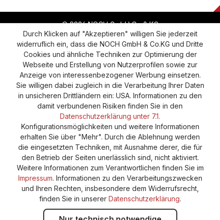
© 2026 NOCH GmbH Co & KG
Durch Klicken auf "Akzeptieren" willigen Sie jederzeit
widerruflich ein, dass die NOCH GmbH & Co.KG und Dritte
Vertrag widerrufen
Widerruf
Datenschutz
Cookies und ähnliche Techniken zur Optimierung der
Webseite und Erstellung von Nutzerprofilen sowie zur
Versand und Zahlung
AGB
Impressum
Anzeige von interessenbezogener Werbung einsetzen.
Cookie-Einstellungen
Barrierefreiheitserklärung
Sie willigen dabei zugleich in die Verarbeitung Ihrer Daten
in unsicheren Drittländern ein: USA. Informationen zu den
damit verbundenen Risiken finden Sie in den
Datenschutzerklärung unter 7.1.
Konfigurationsmöglichkeiten und weitere Informationen
erhalten Sie über "Mehr". Durch die Ablehnung werden
die eingesetzten Techniken, mit Ausnahme derer, die für
den Betrieb der Seiten unerlässlich sind, nicht aktiviert.
Weitere Informationen zum Verantwortlichen finden Sie im
Impressum
. Informationen zu den Verarbeitungszwecken
und Ihren Rechten, insbesondere dem Widerrufsrecht,
finden Sie in unserer
Datenschutzerklärung
.
Nur technisch notwendige