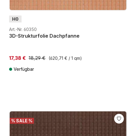
H0
Art.-Nr. 60350
3D-Strukturfolie Dachpfanne
17,38 €
18,29 €
(620,71 € / 1 qm)
Niedrigster Preis der letzten 30 Tage: 17,38 €
Verfügbar
Preise inkl. MwSt. zzgl. Versandkosten
% SALE %