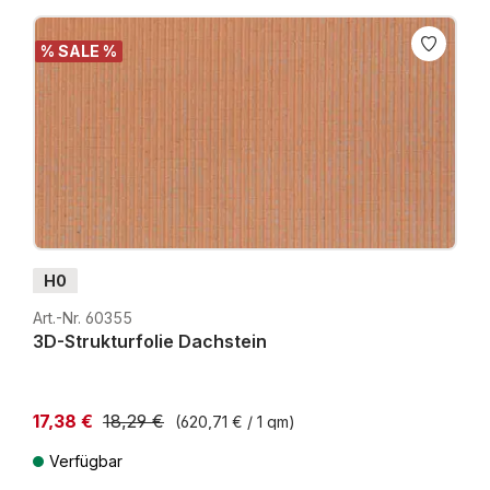
% SALE %
H0
Art.-Nr. 60355
3D-Strukturfolie Dachstein
17,38 €
18,29 €
(620,71 € / 1 qm)
Niedrigster Preis der letzten 30 Tage: 17,38 €
Verfügbar