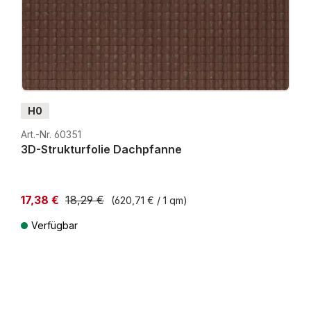
H0
Art.-Nr. 60351
3D-Strukturfolie Dachpfanne
17,38 €
18,29 €
(620,71 € / 1 qm)
Niedrigster Preis der letzten 30 Tage: 17,38 €
Verfügbar
Preise inkl. MwSt. zzgl. Versandkosten