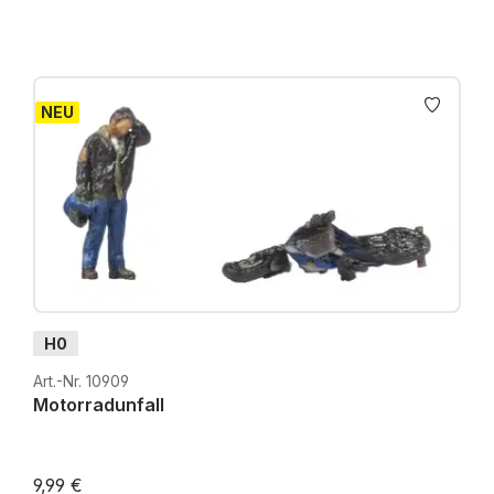
NEU
H0
Art.-Nr. 10909
Motorradunfall
9,99 €