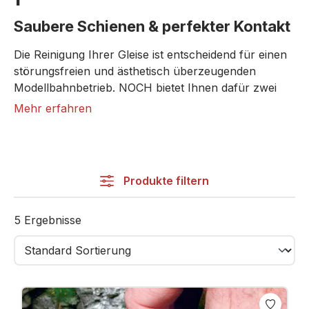
Saubere Schienen & perfekter Kontakt
Die Reinigung Ihrer Gleise ist entscheidend für einen
störungsfreien und ästhetisch überzeugenden
Modellbahnbetrieb. NOCH bietet Ihnen dafür zwei
clevere Lösungen: Mit dem Reinigungsblock lassen
Mehr erfahren
sich Öl‑, Staub‑ und Oxidationsspuren einfach weg
„radieren“. NOCH’s „Reinigungszwerge“ werden an
die Achse eines Waggons geklippt und reinigen im
normalen Fahrbetrieb automatisch mit – perfekt für
Produkte filtern
kontinuierlichen Betrieb. So erreichen Sie dauerhaft
saubere Gleise und damit sichere Stromaufnahme,
weniger Kontaktschwierigkeiten und eine gepflegte
5 Ergebnisse
Anlagenoptik.