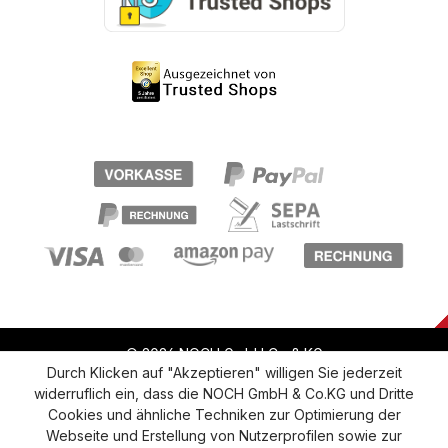
© 2026 NOCH GmbH Co & KG
Durch Klicken auf "Akzeptieren" willigen Sie jederzeit
widerruflich ein, dass die NOCH GmbH & Co.KG und Dritte
Vertrag widerrufen
Widerruf
Datenschutz
Cookies und ähnliche Techniken zur Optimierung der
Webseite und Erstellung von Nutzerprofilen sowie zur
Versand und Zahlung
AGB
Impressum