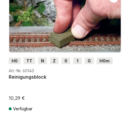
H0
TT
N
Z
0
1
G
H0m
H0e
Art.-Nr. 60140
Reinigungsblock
10,29 €
Verfügbar
Preise inkl. MwSt. zzgl. Versandkosten