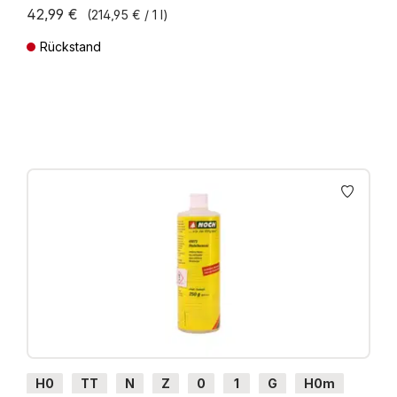
42,99 €
(214,95 € / 1 l)
Rückstand
Preise inkl. MwSt. zzgl. Versandkosten
H0
TT
N
Z
0
1
G
H0m