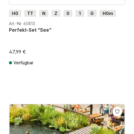
H0
TT
N
Z
0
1
G
H0m
H0e
Art.-Nr. 60813
Perfekt-Set “See”
47,99 €
Verfügbar
Preise inkl. MwSt. zzgl. Versandkosten