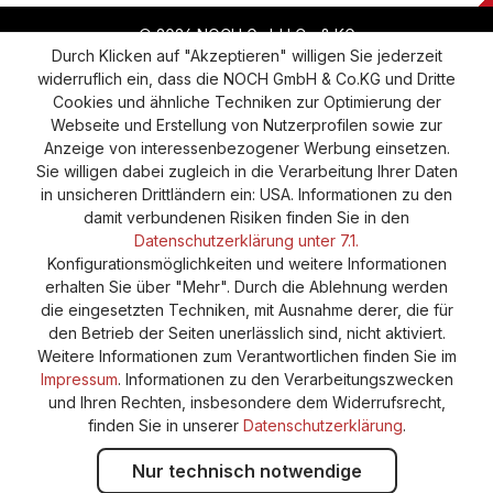
© 2026 NOCH GmbH Co & KG
Durch Klicken auf "Akzeptieren" willigen Sie jederzeit
widerruflich ein, dass die NOCH GmbH & Co.KG und Dritte
Vertrag widerrufen
Widerruf
Datenschutz
Cookies und ähnliche Techniken zur Optimierung der
Webseite und Erstellung von Nutzerprofilen sowie zur
Versand und Zahlung
AGB
Impressum
Anzeige von interessenbezogener Werbung einsetzen.
Cookie-Einstellungen
Barrierefreiheitserklärung
Sie willigen dabei zugleich in die Verarbeitung Ihrer Daten
in unsicheren Drittländern ein: USA. Informationen zu den
damit verbundenen Risiken finden Sie in den
Datenschutzerklärung unter 7.1.
Konfigurationsmöglichkeiten und weitere Informationen
erhalten Sie über "Mehr". Durch die Ablehnung werden
die eingesetzten Techniken, mit Ausnahme derer, die für
den Betrieb der Seiten unerlässlich sind, nicht aktiviert.
Weitere Informationen zum Verantwortlichen finden Sie im
Impressum
. Informationen zu den Verarbeitungszwecken
und Ihren Rechten, insbesondere dem Widerrufsrecht,
finden Sie in unserer
Datenschutzerklärung
.
Nur technisch notwendige