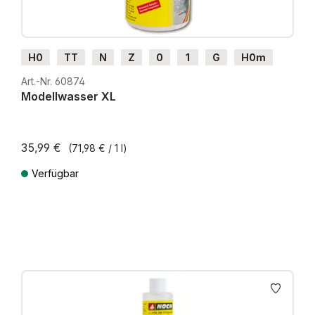
H0
TT
N
Z
0
1
G
H0m
H0e
Art.-Nr. 60874
Modellwasser XL
35,99 €
(71,98 € / 1 l)
Verfügbar
Preise inkl. MwSt. zzgl. Versandkosten