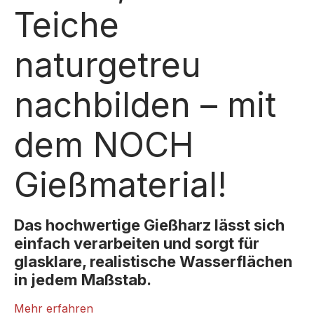
Teiche
naturgetreu
nachbilden – mit
dem NOCH
Gießmaterial!
Das hochwertige Gießharz lässt sich
einfach verarbeiten und sorgt für
glasklare, realistische Wasserflächen
in jedem Maßstab.
Mit dem NOCH Gießmaterial gestalten Sie realistische
Mehr erfahren