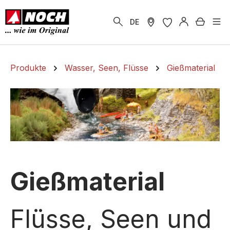
alt springen
Warenk
DE
Produkte
Wasser, Seen, Flüsse
Gießmaterial
Gießmaterial
Flüsse, Seen und