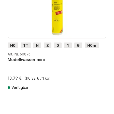
H0
TT
N
Z
0
1
G
H0m
H0e
Art.-Nr. 60876
Modellwasser mini
13,79 €
(110,32 € / 1 kg)
Verfügbar
Preise inkl. MwSt. zzgl. Versandkosten