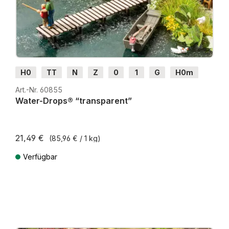
H0
TT
N
Z
0
1
G
H0m
H0e
Art.-Nr. 60855
Water-Drops® “transparent”
21,49 €
(85,96 € / 1 kg)
Verfügbar
Preise inkl. MwSt. zzgl. Versandkosten