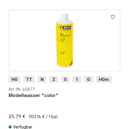
H0
TT
N
Z
0
1
G
H0m
H0e
Art.-Nr. 60877
Modellwasser "color"
25,79 €
(103,16 € / 1 kg)
Verfügbar