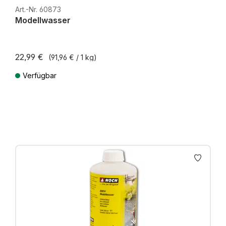
H0e
Art.-Nr. 60873
Modellwasser
22,99 €
(91,96 € / 1 kg)
Verfügbar
Preise inkl. MwSt. zzgl. Versandkosten