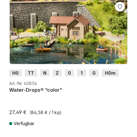
H0
TT
N
Z
0
1
G
H0m
H0e
Art.-Nr. 60856
Water-Drops® “color”
27,49 €
(84,58 € / 1 kg)
Verfügbar
Preise inkl. MwSt. zzgl. Versandkosten