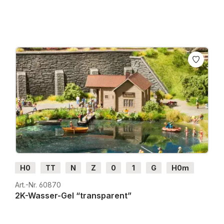
H0
TT
N
Z
0
1
G
H0m
H0e
Art.-Nr. 60870
2K-Wasser-Gel “transparent”