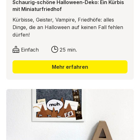
Schaurig-schöne Halloween-Deko: Ein Kürbis
mit Miniaturfriedhof
Kürbisse, Geister, Vampire, Friedhöfe: alles
Dinge, die an Halloween auf keinen Fall fehlen
dürfen!
Liska von dekotopia.net hat mit ihrer Kürbisdeko
genau das richtige für Ihre Halloweenparty!
Einfach
25 min.
Ein Friedhof im Miniaturformat ziert dieses Jahr
unseren Kürbis und wie Sie diesen Basteltipp
Mehr erfahren
nachmachen können, erfahren Sie hier.