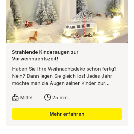
Strahlende Kinderaugen zur
Vorweihnachtszeit!
Haben Sie Ihre Weihnachtsdeko schon fertig?
Nein? Dann legen Sie gleich los! Jedes Jahr
möchte man die Augen seiner Kinder zur
Weihnachtszeit zum Strahlen bringen. Evi von
Mrs Greenhouse hat sich dazu Gedanken
Mittel
25 min.
gemacht! Raus gekommen ist eine tolle Idee für
eine DIY-Winterlandschaft im Bilderrahmen. Mit
Mehr erfahren
winzigen Lichtlein erhellt, schneit es dort so
richtig und stimmt schon mal auf den Zauber
der Vorweihnacht ein!