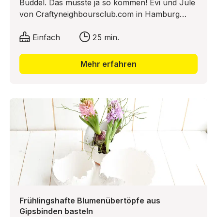
Buddel. Das musste ja so kommen! Evi und Jule
von Craftyneighboursclub.com in Hamburg
haben sich dran gemacht, Oktoberfest-Deko zu
basteln. Und was dabei herauskommt, wenn
Einfach
25 min.
sich zwei Nordlichter an Lederhosen-Deko zum
Oktoberfest machen, ist eigentlich auch nur
Mehr erfahren
logisch: Oktoberfest „in a Bottle“! Also,
bayerisches Buddelschiff „Ahoi“, lassen wir die
beiden los legen!
Frühlingshafte Blumenübertöpfe aus
Gipsbinden basteln