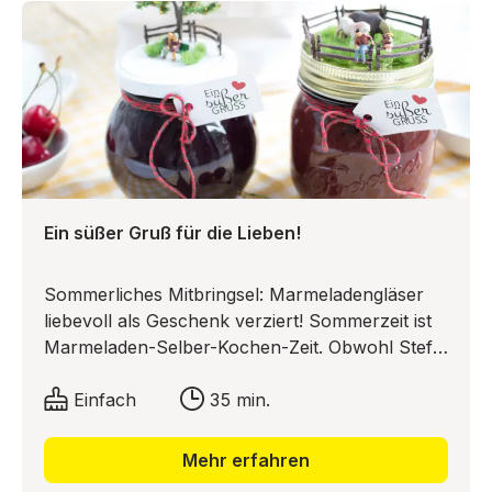
beim Nachbasteln dieser kreativen Idee!
Ein süßer Gruß für die Lieben!
Sommerliches Mitbringsel: Marmeladengläser
liebevoll als Geschenk verziert! Sommerzeit ist
Marmeladen-Selber-Kochen-Zeit. Obwohl Steffi
und Moni sonst eigentlich eher zur weniger
domestizierten Sorte Frau gehören, geht einmal
Einfach
35 min.
im Jahr der Kochlöffel mit ihnen durch und sie
stellen sich an den Herd, um Marmeladen
Mehr erfahren
einzukochen. Und da die beiden nebenbei noch