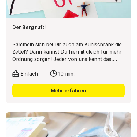
los!
Der Berg ruft!
Sammeln sich bei Dir auch am Kühlschrank die
Zettel? Dann kannst Du hiermit gleich für mehr
Ordnung sorgen! Jeder von uns kennt das,
Zettel über Zettel und alle sollten zur
Erinnerung an den Kühlschrank gepinnt
Einfach
10 min.
werden. Liska von dekotopia.net hat eine tolle
Idee für DIY-Kühlschrankmagnete mit
Mehr erfahren
Bergsteigern, die sie Dir hier zeigt!