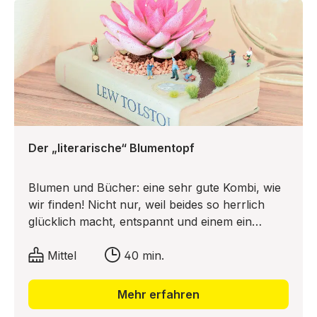
Der „literarische“ Blumentopf
Blumen und Bücher: eine sehr gute Kombi, wie
wir finden! Nicht nur, weil beides so herrlich
glücklich macht, entspannt und einem ein
Lächeln ins Gesicht zaubern kann. Nein, man
kann sie auch zusammenführen und sich dazu
Mittel
40 min.
noch eine eigene kleine Frühlingslandschaft
gestalten. Wie das geht, zeigen wir Ihnen jetzt!
Mehr erfahren