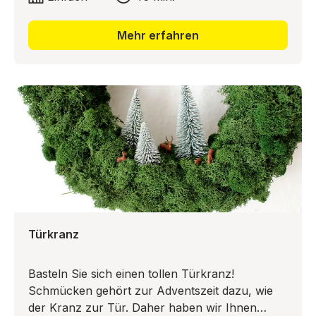
wenn es dann noch so hübsch wird, wie die
Blumenvasen aus alten Flaschen, dann sind
Mehr erfahren
auch die Freunde bei der nächsten Sommer-
Party auf der Terrasse begeistert! Eine ganz
besondere Idee mit den Flausch-Flocken stellt
Ihnen Sophia von maybeyoulike hier vor!
Türkranz
Basteln Sie sich einen tollen Türkranz!
Schmücken gehört zur Adventszeit dazu, wie
der Kranz zur Tür. Daher haben wir Ihnen