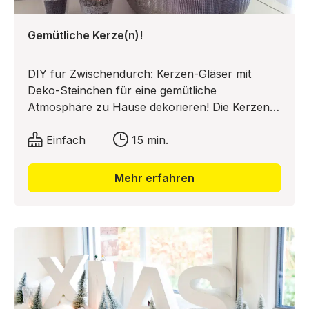
Gemütliche Kerze(n)!
DIY für Zwischendurch: Kerzen-Gläser mit
Deko-Steinchen für eine gemütliche
Atmosphäre zu Hause dekorieren! Die Kerzen-
Gläser sind eine absolute „Instant-Bastelei“, ein
„DIY für Zwischendurch“ und genau deswegen
Einfach
15 min.
sind sie so genial! Keine Zeit für Style? Von
wegen! Das Motto lautet: Get it! Fill it! Light it! In
Mehr erfahren
15 Minuten zur gemütlichen Deko!