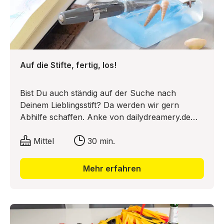
Auf die Stifte, fertig, los!
Bist Du auch ständig auf der Suche nach
Deinem Lieblingsstift? Da werden wir gern
Abhilfe schaffen. Anke von dailydreamery.de
zeigt Dir eine Bastelanleitung, wie Du einen
maritimen Stiftehalter für Deinen Lieblingsstift
Mittel
30 min.
selber machen kannst. Der ist nicht nur
funktional sondern auch ein ganz besonderes
Mehr erfahren
Schmuckstück auf Deinem Schreibtisch!