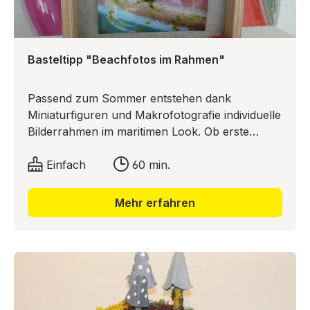
Basteltipp "Beachfotos im Rahmen"
Passend zum Sommer entstehen dank
Miniaturfiguren und Makrofotografie individuelle
Bilderrahmen im maritimen Look. Ob erste
Surferfahrungen, relaxte Strandtage oder
feucht-fröhliche Abende an der Beachbar – wie
Einfach
60 min.
Ihr Eure Urlaubserinnerungen auf besondere
Weise bewahrt, erklärt Euch Scarlett Schritt für
Mehr erfahren
Schritt in Ihrem neuesten Basteltipp.