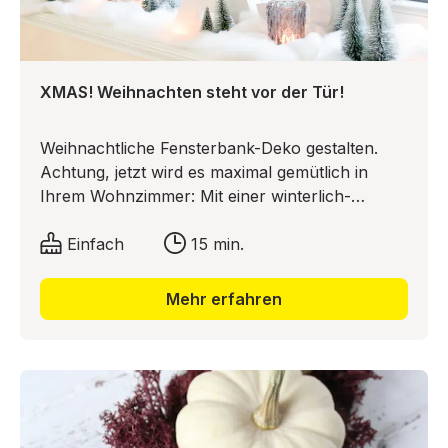
XMAS! Weihnachten steht vor der Tür!
Weihnachtliche Fensterbank-Deko gestalten.
Achtung, jetzt wird es maximal gemütlich in
Ihrem Wohnzimmer: Mit einer winterlich-
weihnachtlichen Fensterbank-Deko. Mit ein paar
kleinen Tricks und Hilfsmitteln verwandeln Sie
Einfach
15 min.
die Fensterbänke und Fensterbretter in Ihrem
Zuhause im Handumdrehen in eine flauschige,
Mehr erfahren
von einer Lichterkette und Teelichtern
beleuchtete Schnee-Landschaft.