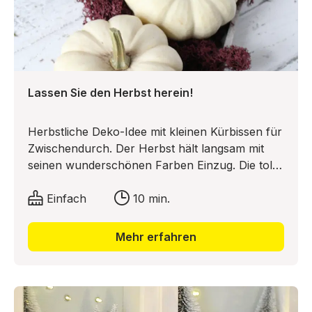
Lassen Sie den Herbst herein!
Herbstliche Deko-Idee mit kleinen Kürbissen für
Zwischendurch. Der Herbst hält langsam mit
seinen wunderschönen Farben Einzug. Die tolle
Farbenpracht wollen wir nicht nur draußen im
Wald bewundern, sondern wir möchten sie uns
Einfach
10 min.
nach Hause holen! Wie das ganz schnell und
einfach geht, zeigen Ihnen Sara & Moni von
Mehr erfahren
Feines Handwerk in ihrem Deko-Tipp!