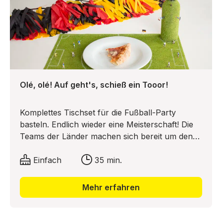
Olé, olé! Auf geht's, schieß ein Tooor!
Komplettes Tischset für die Fußball-Party
basteln. Endlich wieder eine Meisterschaft! Die
Teams der Länder machen sich bereit um den
Cup zu spielen. Spiel, Spaß, Spannung und die
richtige Deko sorgen für tolle Partys mit Ihren
Einfach
35 min.
Freunden. Steffie und Moni haben sich für das
Party-Styling wieder was Tolles ausgedacht und
Mehr erfahren
zeigen Ihnen, wie Sie ein komplettes Tischset
mit Telleruntersetzer und passend gestlyter
Bierflasche auf Fußball trimmen! Viel Freude