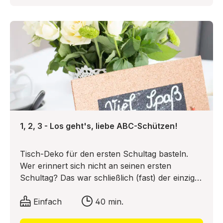
bastelwütig sind, haben sie die
Marmeladengläser auch gleich noch hübsch
verziert. Wie das geht, verraten sie Ihnen jetzt!
1, 2, 3 - Los geht's, liebe ABC-Schützen!
Tisch-Deko für den ersten Schultag basteln.
Wer erinnert sich nicht an seinen ersten
Schultag? Das war schließlich (fast) der einzige
Schultag, der wirklich aufregend war und Spaß
gemacht hat ;) Was noch viel toller ist als
Einfach
40 min.
Einschulung, Schultüte, erstes Schreibheft und