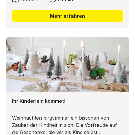
Städten weltweit gibt es im September ähnliche
Feste. Für Ihr Oktoberfest zuhause hat sich
Mehr erfahren
Liska von Dekotopia eine tolle Idee für Namens-
Clips, die Sie am Henkel Ihres Bierkrugs
befestigen können, ausgedacht. Das sieht nicht
nur super aus, eine Bierglas-Verwechslung ist
damit in Zukunft ausgeschlossen! Ein Prosit der
Kreativität!
Ihr Kinderlein kommet!
Weihnachten birgt immer ein bisschen vom
Zauber der Kindheit in sich! Die Vorfreude auf
die Geschenke, die wir als Kind selbst