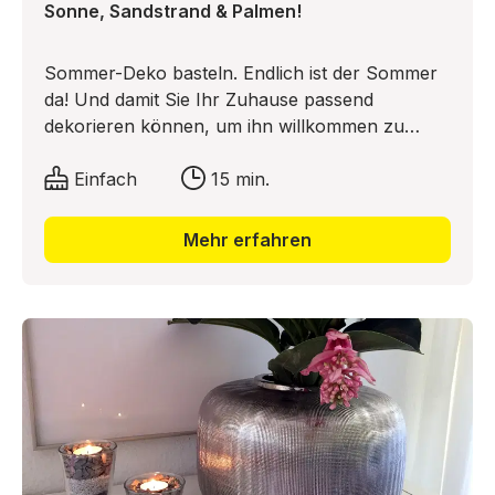
Sonne, Sandstrand & Palmen!
Sommer-Deko basteln. Endlich ist der Sommer
da! Und damit Sie Ihr Zuhause passend
dekorieren können, um ihn willkommen zu
heißen, hat sich Liska von Dekotopia was Tolles
mit den Mini-Figuren und einer Palme
Einfach
15 min.
ausgedacht. Wir möchten Ihnen hier die Bastel-
Anleitung vorstellen. Viel Spaß beim kreativen
Mehr erfahren
Selbermachen und einen tollen Sommer!