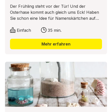
Der Frühling steht vor der Tür! Und der
Osterhase kommt auch gleich ums Eck! Haben
Sie schon eine Idee für Namenskärtchen auf
Ihrem Ostertisch? Ob für die festliche Ostertafel,
auf Briefen oder Geschenkverpackungen – ein
Einfach
35 min.
individuelles Namensschild verstärkt die
persönliche Ansprache. Scarlett von
Mehr erfahren
schwimmende-schnäuzchen.de zeigt Ihnen
dazu eine tolle Idee mit ihrem Hobby der
Makrofotografie.