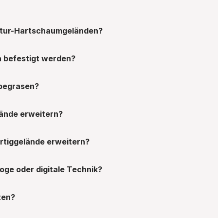
uktur-Hartschaumgeländen?
n befestigt werden?
 begrasen?
lände erweitern?
ertiggelände erweitern?
ge oder digitale Technik?
ten?