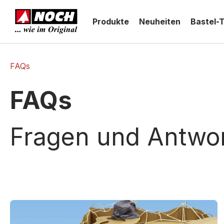
springen
Zur Hauptnavigation springen
Produkte
Neuheiten
Bastel-
FAQs
FAQs
Fragen und Antwo