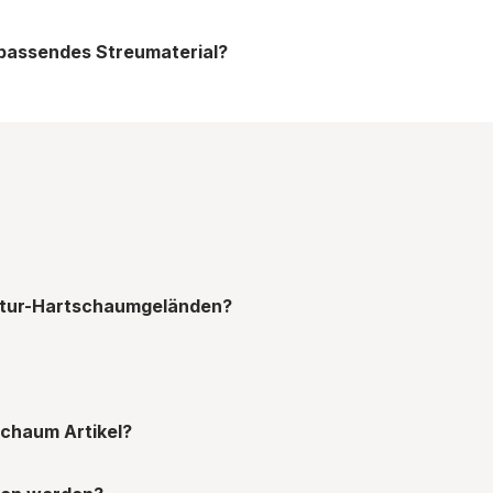
n passendes Streumaterial?
uktur-Hartschaumgeländen?
schaum Artikel?