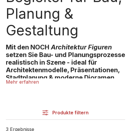
Planung &
Gestaltung
Mit den NOCH
Architektur Figuren
setzen Sie Bau- und Planungsprozesse
realistisch in Szene - ideal für
Architektenmodelle, Präsentationen,
Stadtplanung & moderne Dioramen.
Mehr erfahren
Die Architektur Figuren von NOCH sind speziell für
professionelle Präsentationen, Architekturmodelle
und moderne Dioramen entwickelt. Sie verleihen
Gebäudemodellen, städtebaulichen Entwürfen oder
Produkte filtern
Planungsprozessen ein realistisches, maßstäbliches
und hochwertiges Erscheinungsbild. Die Figuren sind
3 Ergebnisse