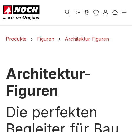
alt springen
Warenk
DE
Produkte
Figuren
Architektur-Figuren
Architektur-
Figuren
Die perfekten
Begleiter für Bau,