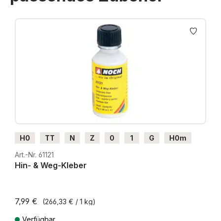
Produktgalerie überspringen
H0
TT
N
Z
0
1
G
H0m
H0e
Art.-Nr. 61121
Hin- & Weg-Kleber
7,99 €
(266,33 € / 1 kg)
Verfügbar