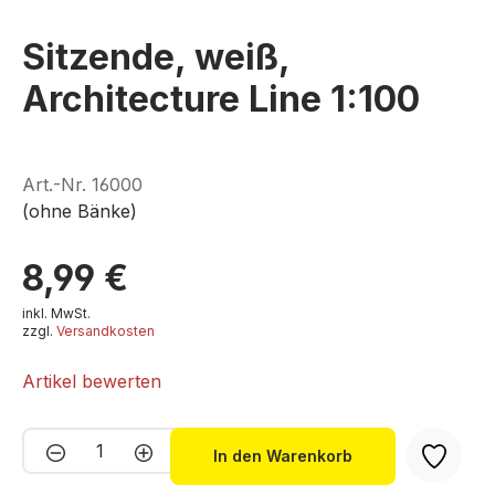
Sitzende, weiß,
Architecture Line 1:100
Art.-Nr.
16000
(ohne Bänke)
8,99 €
inkl. MwSt.
zzgl.
Versandkosten
Artikel bewerten
Produkt Anzahl: Gib den gewünschten We
In den Warenkorb