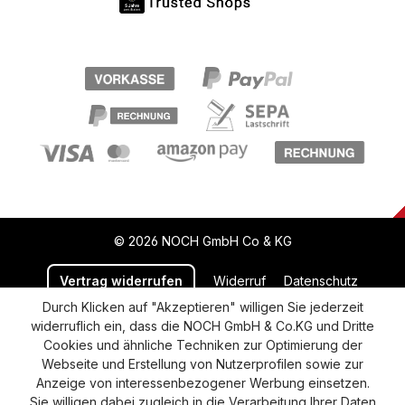
© 2026 NOCH GmbH Co & KG
Vertrag widerrufen
Widerruf
Datenschutz
Durch Klicken auf "Akzeptieren" willigen Sie jederzeit
Versand und Zahlung
AGB
Impressum
widerruflich ein, dass die NOCH GmbH & Co.KG und Dritte
Cookie-Einstellungen
Barrierefreiheitserklärung
Cookies und ähnliche Techniken zur Optimierung der
Webseite und Erstellung von Nutzerprofilen sowie zur
Anzeige von interessenbezogener Werbung einsetzen.
Sie willigen dabei zugleich in die Verarbeitung Ihrer Daten