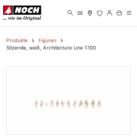
alt springen
Warenk
DE
Produkte
Figuren
Sitzende, weiß, Architecture Line 1:100
Bildergalerie überspringen