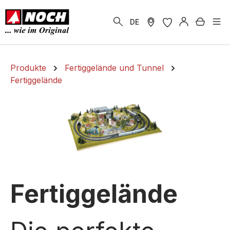
alt springen
Warenk
DE
Produkte
Fertiggelände und Tunnel
Fertiggelände
Fertiggelände