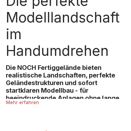
Die perfekte
Modelllandschaft
im
Handumdrehen
Die NOCH Fertiggelände bieten
realistische Landschaften, perfekte
Geländestrukturen und sofort
startklaren Modellbau - für
beeindruckende Anlagen ohne langen
Mehr erfahren
Bauaufwand.
Die NOCH Fertiggelände sind die schnellste und
gleichzeitig professionellste Art, eine komplette
Modelllandschaft zu gestalten. Jedes Fertiggelände