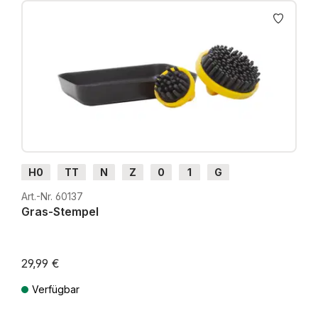
H0
TT
N
Z
0
1
G
Art.-Nr. 60137
Gras-Stempel
29,99 €
Verfügbar
Preise inkl. MwSt. zzgl. Versandkosten