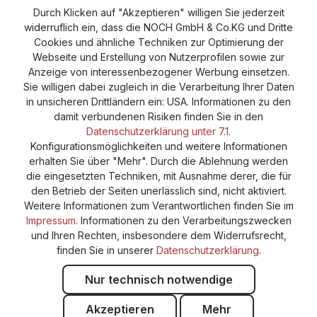
Durch Klicken auf "Akzeptieren" willigen Sie jederzeit
widerruflich ein, dass die NOCH GmbH & Co.KG und Dritte
Vertrag widerrufen
Widerruf
Datenschutz
Cookies und ähnliche Techniken zur Optimierung der
Webseite und Erstellung von Nutzerprofilen sowie zur
Versand und Zahlung
AGB
Impressum
Anzeige von interessenbezogener Werbung einsetzen.
Cookie-Einstellungen
Barrierefreiheitserklärung
Sie willigen dabei zugleich in die Verarbeitung Ihrer Daten
in unsicheren Drittländern ein: USA. Informationen zu den
damit verbundenen Risiken finden Sie in den
Datenschutzerklärung unter 7.1.
Konfigurationsmöglichkeiten und weitere Informationen
erhalten Sie über "Mehr". Durch die Ablehnung werden
die eingesetzten Techniken, mit Ausnahme derer, die für
den Betrieb der Seiten unerlässlich sind, nicht aktiviert.
Weitere Informationen zum Verantwortlichen finden Sie im
Impressum
. Informationen zu den Verarbeitungszwecken
und Ihren Rechten, insbesondere dem Widerrufsrecht,
finden Sie in unserer
Datenschutzerklärung
.
Nur technisch notwendige
Akzeptieren
Mehr