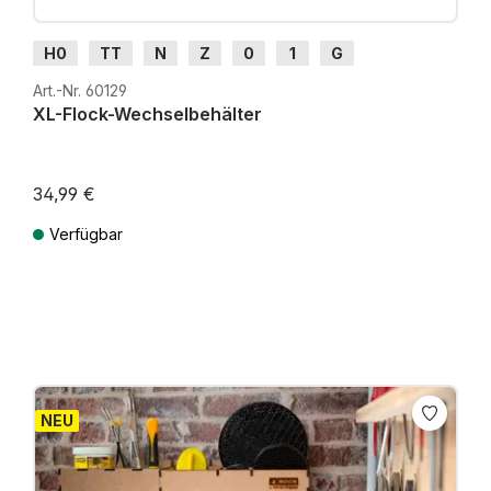
H0
TT
N
Z
0
1
G
Art.-Nr. 60129
XL-Flock-Wechselbehälter
34,99 €
Verfügbar
Preise inkl. MwSt. zzgl. Versandkosten
NEU