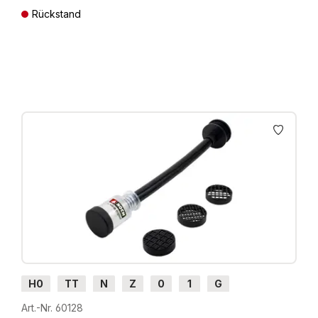
Rückstand
Preise inkl. MwSt. zzgl. Versandkosten
H0
TT
N
Z
0
1
G
Art.-Nr. 60128