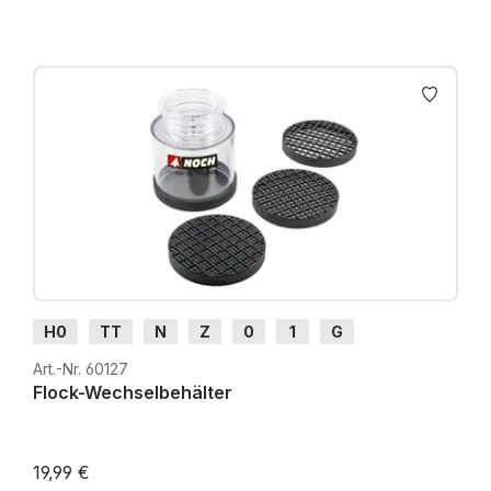
H0
TT
N
Z
0
1
G
Art.-Nr. 60127
Flock-Wechselbehälter
19,99 €