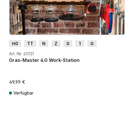
H0
TT
N
Z
0
1
G
Art.-Nr. 60131
Gras-Master 4.0 Work-Station
49,99 €
Verfügbar
Preise inkl. MwSt. zzgl. Versandkosten