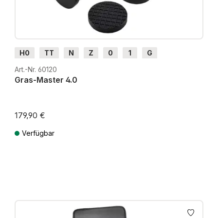
H0
TT
N
Z
0
1
G
Art.-Nr. 60120
Gras-Master 4.0
179,90 €
Verfügbar
Preise inkl. MwSt. zzgl. Versandkosten