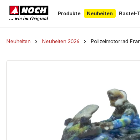
springen
Zur Hauptnavigation springen
Produkte
Neuheiten
Bastel-
Neuheiten
Neuheiten 2026
Polizeimotorrad Fra
Bildergalerie überspringen