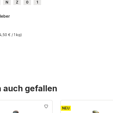
N
Z
0
1
H0e
leber
4,50 € / 1 kg)
St. zzgl. Versandkosten
n auch gefallen
NEU