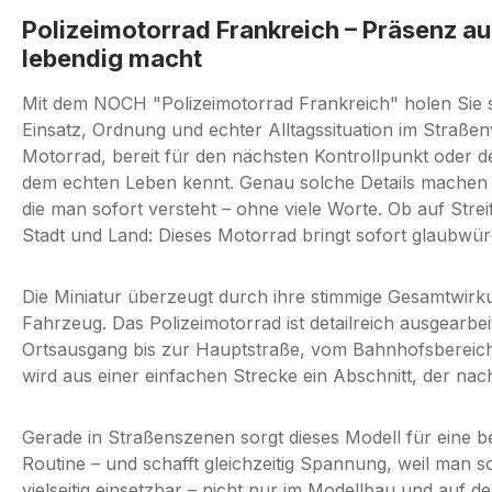
Polizeimotorrad Frankreich – Präsenz auf
lebendig macht
Mit dem NOCH "Polizeimotorrad Frankreich" holen Sie si
Einsatz, Ordnung und echter Alltagssituation im Straßenv
Motorrad, bereit für den nächsten Kontrollpunkt oder d
dem echten Leben kennt. Genau solche Details machen 
die man sofort versteht – ohne viele Worte. Ob auf Stre
Stadt und Land: Dieses Motorrad bringt sofort glaubwür
Die Miniatur überzeugt durch ihre stimmige Gesamtwirk
Fahrzeug. Das Polizeimotorrad ist detailreich ausgearbe
Ortsausgang bis zur Hauptstraße, vom Bahnhofsbereich b
wird aus einer einfachen Strecke ein Abschnitt, der na
Gerade in Straßenszenen sorgt dieses Modell für eine b
Routine – und schafft gleichzeitig Spannung, weil man sof
vielseitig einsetzbar – nicht nur im Modellbau und auf 