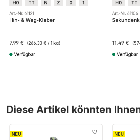
H0
TT
N
Z
0
1
H0
TT
G
H0m
H0e
G
H0m
Art.-Nr. 61121
Art.-Nr. 61106
Hin- & Weg-Kleber
Sekundenk
7,99 €
11,49 €
(266,33 € / 1 kg)
(57
Verfügbar
Verfügbar
Preise inkl. MwSt. zzgl. Versandkosten
Preise inkl. Mw
Diese Artikel könnten Ihne
Produktgalerie überspringen
NEU
NEU