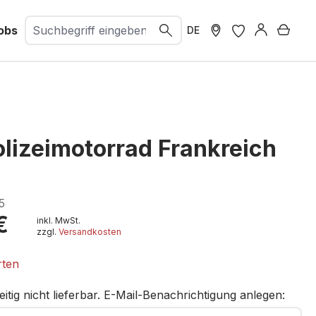
obs
Ware
DE
olizeimotorrad Frankreich
5
€
inkl. MwSt.
zzgl.
Versandkosten
rten
eitig nicht lieferbar. E-Mail-Benachrichtigung anlegen: