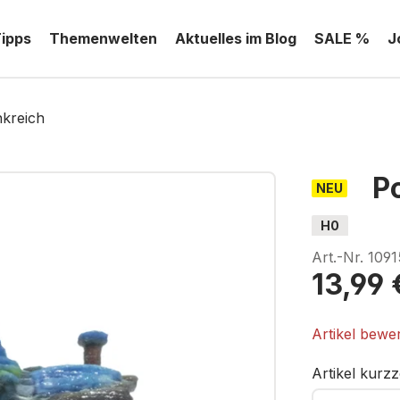
Tipps
Themenwelten
Aktuelles im Blog
SALE %
J
nkreich
P
NEU
H0
Art.-Nr.
1091
13,99 
Artikel bewe
Artikel kurzz
Ihre E-Mail