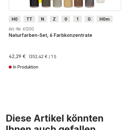
H0
TT
N
Z
0
1
G
H0m
H0e
Art.-Nr. 61200
Naturfarben-Set, 6 Farbkonzentrate
42,29 €
(352,42 € / 1 l)
In Produktion
Preise inkl. MwSt. zzgl. Versandkosten
Diese Artikel könnten
Ihnen auch gefallen