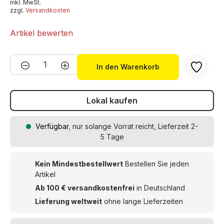
inkl. MwSt.
zzgl.
Versandkosten
Artikel bewerten
Produkt Anzahl: Gib den gewünschten We
In den Warenkorb
Lokal kaufen
Verfügbar
, nur solange Vorrat reicht, Lieferzeit 2-
5 Tage
Kein Mindestbestellwert
Bestellen Sie jeden
Artikel
Ab 100 € versandkostenfrei
in Deutschland
Lieferung weltweit
ohne lange Lieferzeiten