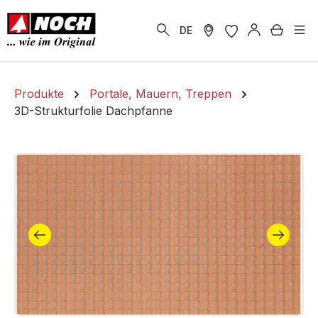
alt springen
Warenk
DE
Produkte
Portale, Mauern, Treppen
3D-Strukturfolie Dachpfanne
Bildergalerie überspringen