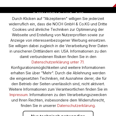
© 2026 NOCH GmbH Co & KG
Durch Klicken auf "Akzeptieren" willigen Sie jederzeit
widerruflich ein, dass die NOCH GmbH & Co.KG und Dritte
Vertrag widerrufen
Widerruf
Datenschutz
Cookies und ähnliche Techniken zur Optimierung der
Webseite und Erstellung von Nutzerprofilen sowie zur
Versand und Zahlung
AGB
Impressum
Anzeige von interessenbezogener Werbung einsetzen.
Cookie-Einstellungen
Barrierefreiheitserklärung
Sie willigen dabei zugleich in die Verarbeitung Ihrer Daten
in unsicheren Drittländern ein: USA. Informationen zu den
damit verbundenen Risiken finden Sie in den
Datenschutzerklärung unter 7.1.
Konfigurationsmöglichkeiten und weitere Informationen
erhalten Sie über "Mehr". Durch die Ablehnung werden
die eingesetzten Techniken, mit Ausnahme derer, die für
den Betrieb der Seiten unerlässlich sind, nicht aktiviert.
Weitere Informationen zum Verantwortlichen finden Sie im
Impressum
. Informationen zu den Verarbeitungszwecken
und Ihren Rechten, insbesondere dem Widerrufsrecht,
finden Sie in unserer
Datenschutzerklärung
.