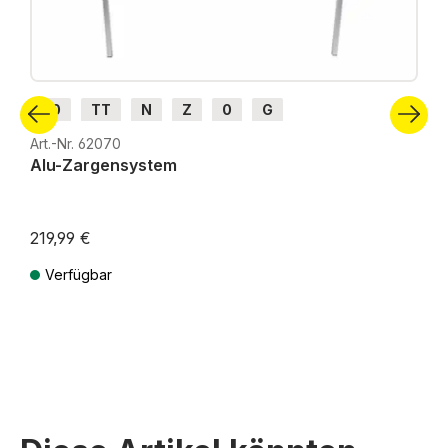
H0
TT
N
Z
0
G
Art.-Nr. 62070
Alu-Zargensystem
219,99 €
Verfügbar
Preise inkl. MwSt. zzgl. Versandkosten