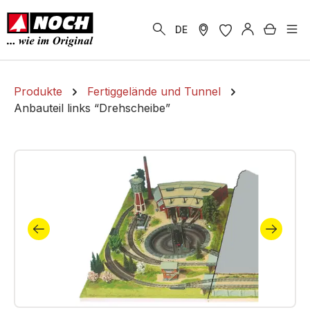
alt springen
Warenk
DE
Produkte
Fertiggelände und Tunnel
Anbauteil links “Drehscheibe”
Bildergalerie überspringen