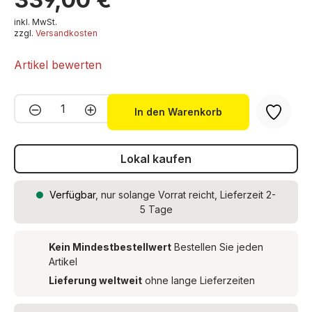
inkl. MwSt.
zzgl.
Versandkosten
Artikel bewerten
Produkt Anzahl: Gib den gewünschten We
In den Warenkorb
Lokal kaufen
Verfügbar
, nur solange Vorrat reicht, Lieferzeit 2-
5 Tage
Kein Mindestbestellwert
Bestellen Sie jeden
Artikel
Lieferung weltweit
ohne lange Lieferzeiten