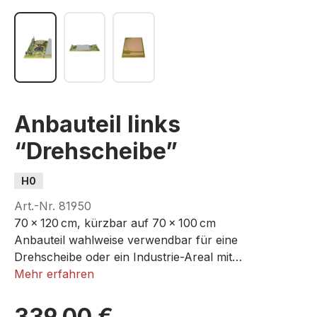
Anbauteil links
“Drehscheibe”
H0
Art.-Nr.
81950
70 x 120 cm, kürzbar auf 70 x 100 cm
Anbauteil wahlweise verwendbar für eine
Drehscheibe oder ein Industrie-Areal mit
großzügigen Rangiermöglichkeiten.
Mehr erfahren
339,00 €