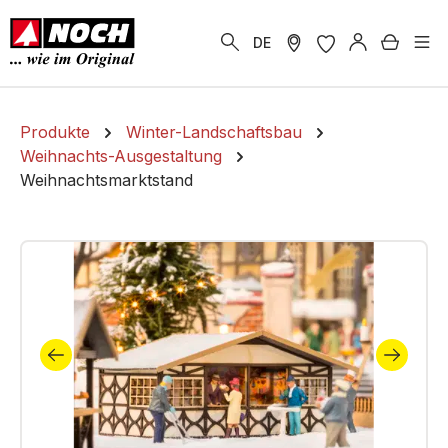
alt springen
Warenk
DE
Produkte
Winter-Landschaftsbau
Weihnachts-Ausgestaltung
Weihnachtsmarktstand
Bildergalerie überspringen