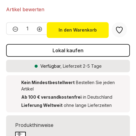
Artikel bewerten
Produkt Anzahl: Gib den gewünschten We
In den Warenkorb
Lokal kaufen
Verfügbar
, Lieferzeit 2-5 Tage
Kein Mindestbestellwert
Bestellen Sie jeden
Artikel
Ab 100 € versandkostenfrei
in Deutschland
Lieferung Weltweit
ohne lange Lieferzeiten
Produkthinweise