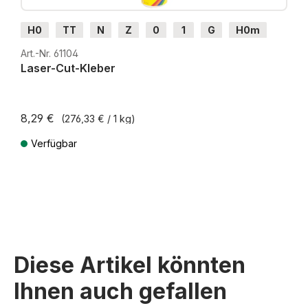
H0
TT
N
Z
0
1
G
H0m
H0e
Art.-Nr. 61104
Laser-Cut-Kleber
8,29 €
(276,33 € / 1 kg)
Verfügbar
Preise inkl. MwSt. zzgl. Versandkosten
Diese Artikel könnten
Ihnen auch gefallen