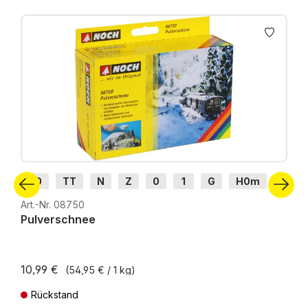
Produktgalerie überspringen
H0
TT
N
Z
0
1
G
H0m
H0e
Art.-Nr. 08750
Pulverschnee
10,99 €
(54,95 € / 1 kg)
Rückstand