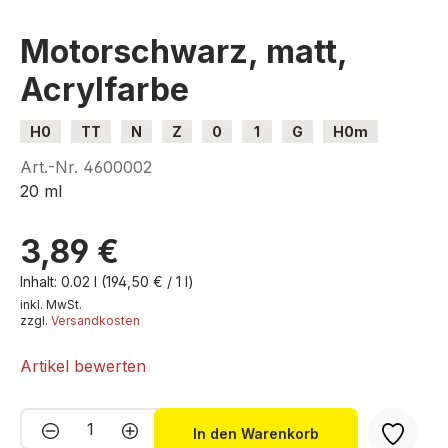
Motorschwarz, matt,
Acrylfarbe
H0
TT
N
Z
0
1
G
H0m
H0e
Art.-Nr.
4600002
20 ml
3,89 €
Inhalt:
0.02 l
(194,50 € / 1 l)
inkl. MwSt.
zzgl.
Versandkosten
Artikel bewerten
Produkt Anzahl: Gib den gewünschten We
In den Warenkorb