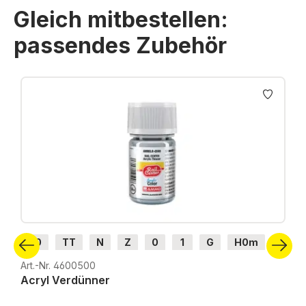
Gleich mitbestellen:
passendes Zubehör
Produktgalerie überspringen
H0
TT
N
Z
0
1
G
H0m
H0e
Art.-Nr. 4600500
Acryl Verdünner