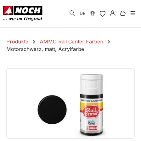
alt springen
Warenk
DE
Produkte
AMMO Rail Center Farben
Motorschwarz, matt, Acrylfarbe
Bildergalerie überspringen