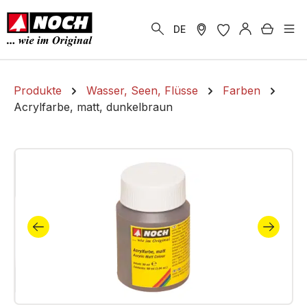
alt springen
Warenk
DE
Produkte
Wasser, Seen, Flüsse
Farben
Acrylfarbe, matt, dunkelbraun
Bildergalerie überspringen