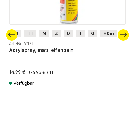
H0
TT
N
Z
0
1
G
H0m
H0e
Art.-Nr. 61171
Acrylspray, matt, elfenbein
14,99 €
(74,95 € / 1 l)
Verfügbar
Preise inkl. MwSt. zzgl. Versandkosten