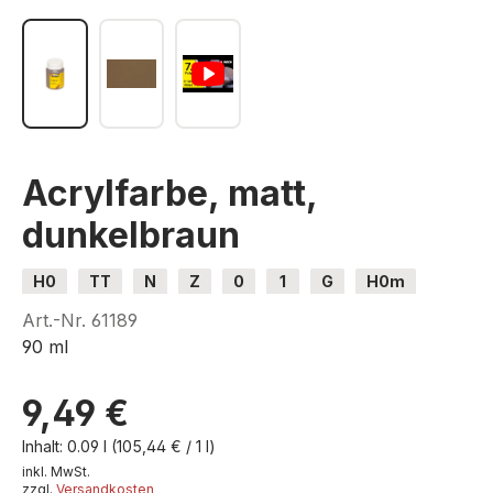
Acrylfarbe, matt,
dunkelbraun
H0
TT
N
Z
0
1
G
H0m
H0e
Art.-Nr.
61189
90 ml
9,49 €
Inhalt:
0.09 l
(105,44 € / 1 l)
inkl. MwSt.
zzgl.
Versandkosten