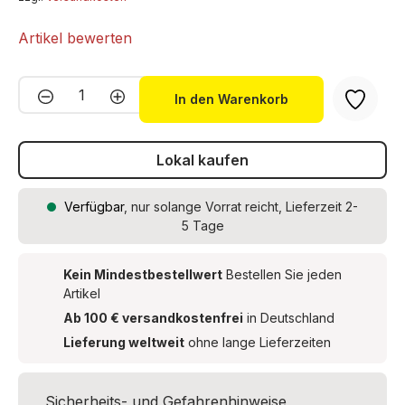
Artikel bewerten
Produkt Anzahl: Gib den gewünschten We
In den Warenkorb
Lokal kaufen
Verfügbar
, nur solange Vorrat reicht, Lieferzeit 2-
5 Tage
Kein Mindestbestellwert
Bestellen Sie jeden
Artikel
Ab 100 € versandkostenfrei
in Deutschland
Lieferung weltweit
ohne lange Lieferzeiten
Sicherheits- und Gefahrenhinweise