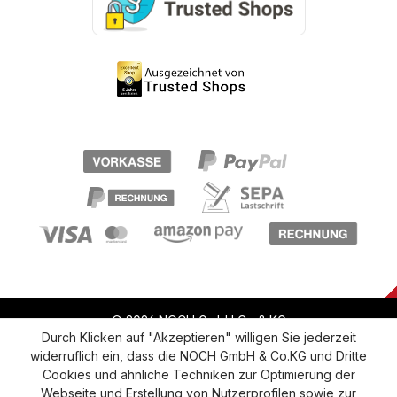
© 2026 NOCH GmbH Co & KG
Durch Klicken auf "Akzeptieren" willigen Sie jederzeit
widerruflich ein, dass die NOCH GmbH & Co.KG und Dritte
Vertrag widerrufen
Widerruf
Datenschutz
Cookies und ähnliche Techniken zur Optimierung der
Webseite und Erstellung von Nutzerprofilen sowie zur
Versand und Zahlung
AGB
Impressum