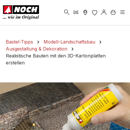
alt springen
Warenk
DE
Bastel-Tipps
Modell-Landschaftsbau
Ausgestaltung & Dekoration
Realistische Bauten mit den 3D-Kartonplatten
erstellen