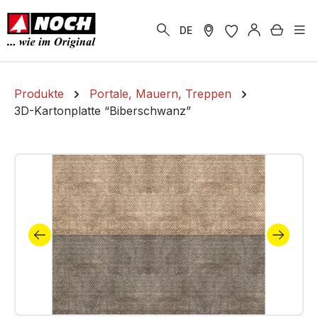
alt springen
Warenk
DE
Produkte
Portale, Mauern, Treppen
3D-Kartonplatte “Biberschwanz”
Bildergalerie überspringen