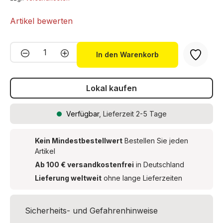
Artikel bewerten
Produkt Anzahl: Gib den gewünschten We
In den Warenkorb
Lokal kaufen
Verfügbar
, Lieferzeit 2-5 Tage
Kein Mindestbestellwert
Bestellen Sie jeden
Artikel
Ab 100 € versandkostenfrei
in Deutschland
Lieferung weltweit
ohne lange Lieferzeiten
Sicherheits- und Gefahrenhinweise