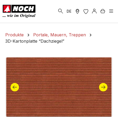
alt springen
Warenk
DE
Produkte
Portale, Mauern, Treppen
3D-Kartonplatte “Dachziegel”
Bildergalerie überspringen