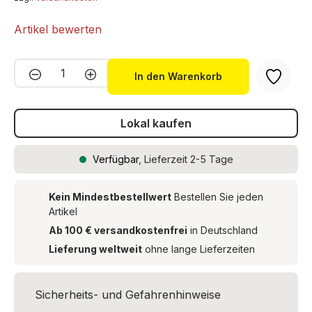
Artikel bewerten
Produkt Anzahl: Gib den gewünschten We
In den Warenkorb
Lokal kaufen
Verfügbar
, Lieferzeit 2-5 Tage
Kein Mindestbestellwert
Bestellen Sie jeden
Artikel
Ab 100 € versandkostenfrei
in Deutschland
Lieferung weltweit
ohne lange Lieferzeiten
Sicherheits- und Gefahrenhinweise