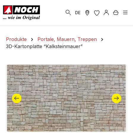
alt springen
Warenk
DE
Produkte
Portale, Mauern, Treppen
3D-Kartonplatte “Kalksteinmauer”
Bildergalerie überspringen