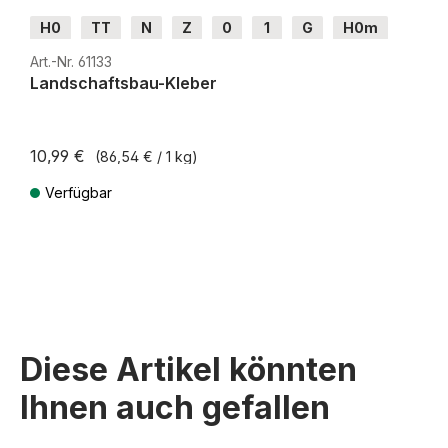
H0
TT
N
Z
0
1
G
H0m
H0e
Art.-Nr. 61133
Landschaftsbau-Kleber
10,99 €
(86,54 € / 1 kg)
Verfügbar
Preise inkl. MwSt. zzgl. Versandkosten
Diese Artikel könnten
Ihnen auch gefallen