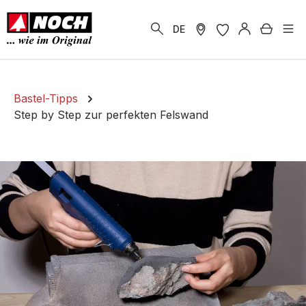
alt springen
Warenk
DE
Bastel-Tipps
Step by Step zur perfekten Felswand