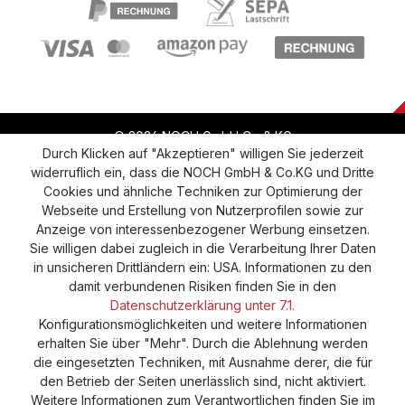
© 2026 NOCH GmbH Co & KG
Durch Klicken auf "Akzeptieren" willigen Sie jederzeit
widerruflich ein, dass die NOCH GmbH & Co.KG und Dritte
Vertrag widerrufen
Widerruf
Datenschutz
Cookies und ähnliche Techniken zur Optimierung der
Webseite und Erstellung von Nutzerprofilen sowie zur
Versand und Zahlung
AGB
Impressum
Anzeige von interessenbezogener Werbung einsetzen.
Cookie-Einstellungen
Barrierefreiheitserklärung
Sie willigen dabei zugleich in die Verarbeitung Ihrer Daten
in unsicheren Drittländern ein: USA. Informationen zu den
damit verbundenen Risiken finden Sie in den
Datenschutzerklärung unter 7.1.
Konfigurationsmöglichkeiten und weitere Informationen
erhalten Sie über "Mehr". Durch die Ablehnung werden
die eingesetzten Techniken, mit Ausnahme derer, die für
den Betrieb der Seiten unerlässlich sind, nicht aktiviert.
Weitere Informationen zum Verantwortlichen finden Sie im