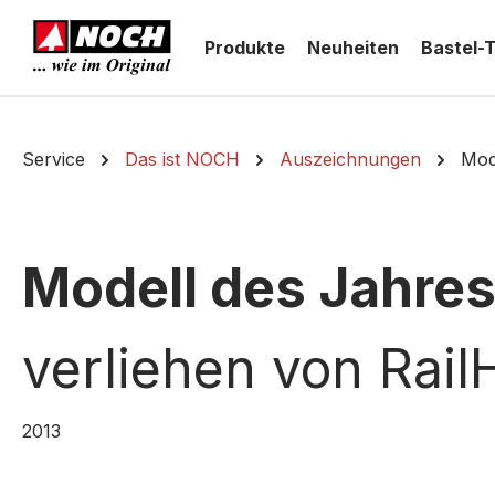
springen
Zur Hauptnavigation springen
Produkte
Neuheiten
Bastel-
Service
Das ist NOCH
Auszeichnungen
Mod
Modell des Jahres
verliehen von Rai
2013