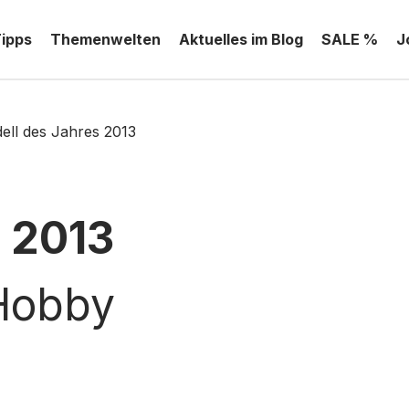
Tipps
Themenwelten
Aktuelles im Blog
SALE %
J
ell des Jahres 2013
 2013
lHobby