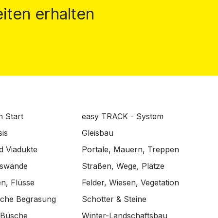
iten erhalten
n Start
easy TRACK - System
is
Gleisbau
d Viadukte
Portale, Mauern, Treppen
lswände
Straßen, Wege, Plätze
n, Flüsse
Felder, Wiesen, Vegetation
ische Begrasung
Schotter & Steine
 Büsche
Winter-Landschaftsbau