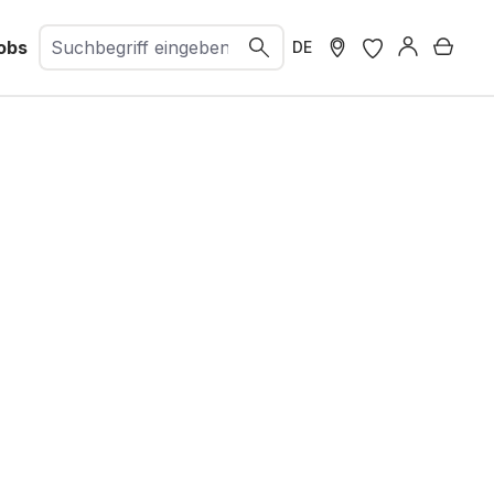
obs
Ware
DE