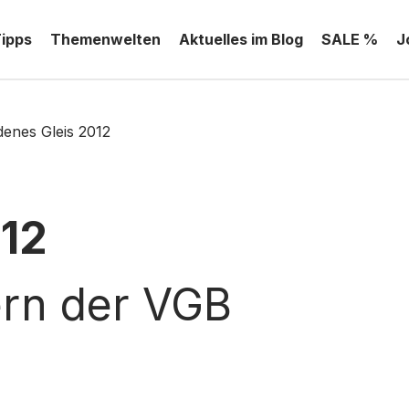
Tipps
Themenwelten
Aktuelles im Blog
SALE %
J
denes Gleis 2012
012
ern der VGB