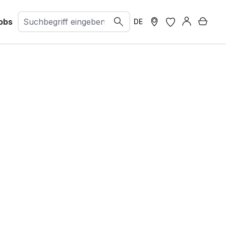
obs
Ware
DE