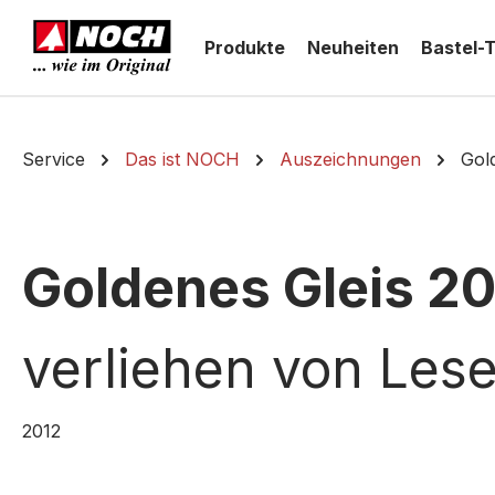
springen
Zur Hauptnavigation springen
Produkte
Neuheiten
Bastel-
Service
Das ist NOCH
Auszeichnungen
Gol
Goldenes Gleis 2
verliehen von Les
2012