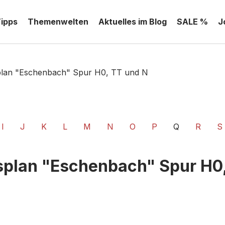
Tipps
Themenwelten
Aktuelles im Blog
SALE %
J
plan "Eschenbach" Spur H0, TT und N
I
J
K
L
M
N
O
P
Q
R
S
splan "Eschenbach" Spur H0