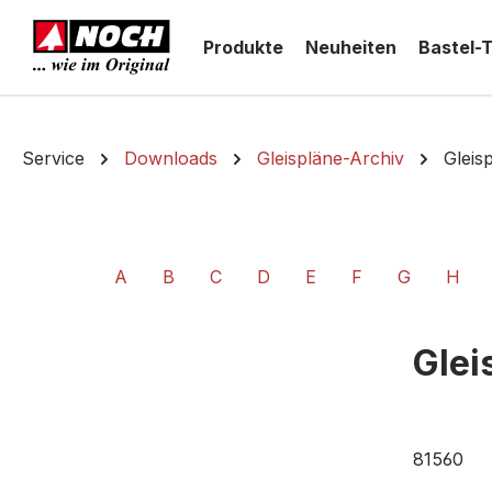
springen
Zur Hauptnavigation springen
Produkte
Neuheiten
Bastel-
Service
Downloads
Gleispläne-Archiv
Gleis
A
B
C
D
E
F
G
H
Glei
81560