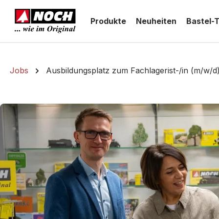
springen
Zur Hauptnavigation springen
Produkte
Neuheiten
Bastel-
Jobs
Ausbildungsplatz zum Fachlagerist-/in (m/w/d