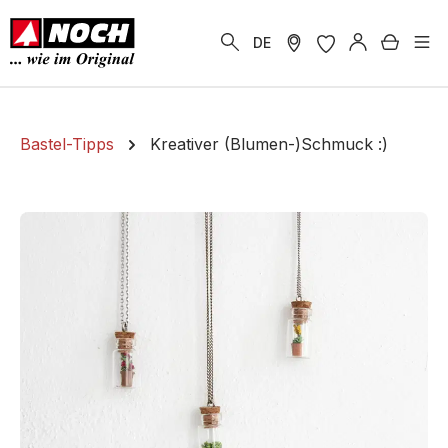
alt springen
Warenk
DE
Bastel-Tipps
Kreativer (Blumen-)Schmuck :)