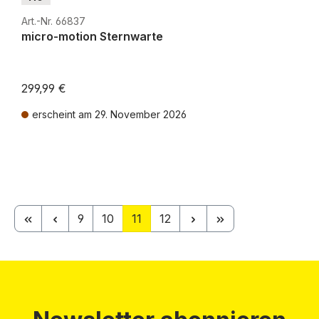
Art.-Nr. 66837
micro-motion Sternwarte
299,99 €
erscheint am 29. November 2026
Preise inkl. MwSt. zzgl. Versandkosten
Seite
Seite
Seite
Seite
9
10
11
12