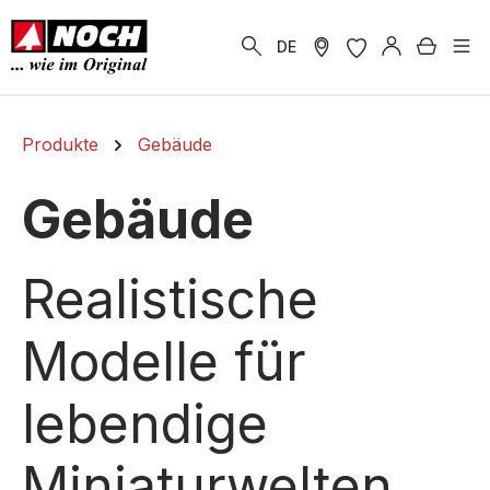
alt springen
Warenk
DE
Produkte
Gebäude
Gebäude
Realistische
Modelle für
lebendige
Miniaturwelten