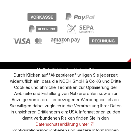
© 2026 NOCH GmbH Co & KG
Durch Klicken auf "Akzeptieren" willigen Sie jederzeit
widerruflich ein, dass die NOCH GmbH & Co.KG und Dritte
Vertrag widerrufen
Widerruf
Datenschutz
Cookies und ähnliche Techniken zur Optimierung der
Webseite und Erstellung von Nutzerprofilen sowie zur
Versand und Zahlung
AGB
Impressum
Anzeige von interessenbezogener Werbung einsetzen.
Cookie-Einstellungen
Barrierefreiheitserklärung
Sie willigen dabei zugleich in die Verarbeitung Ihrer Daten
in unsicheren Drittländern ein: USA. Informationen zu den
damit verbundenen Risiken finden Sie in den
Datenschutzerklärung unter 7.1.
Konfigurationsmöglichkeiten und weitere Informationen