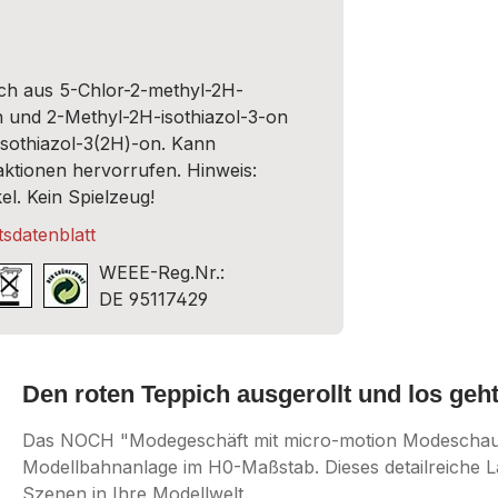
sch aus 5-Chlor-2-methyl-2H-
n und 2-Methyl-2H-isothiazol-3-on
zisothiazol-3(2H)-on. Kann
aktionen hervorrufen. Hinweis:
el. Kein Spielzeug!
sdatenblatt
WEEE-Reg.Nr.:
DE 95117429
Den roten Teppich ausgerollt und los geh
Das NOCH "Modegeschäft mit micro-motion Modeschau" is
Modellbahnanlage im H0-Maßstab. Dieses detailreiche L
Szenen in Ihre Modellwelt.