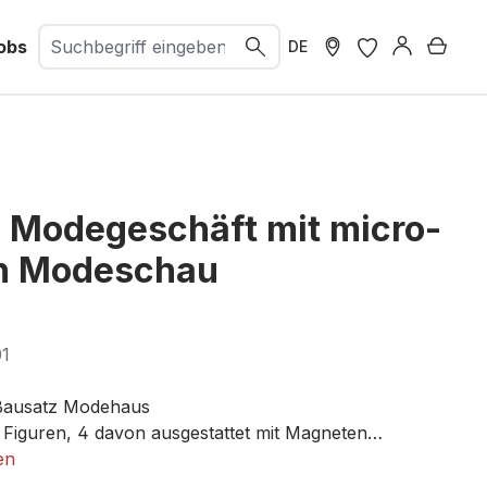
obs
Ware
DE
Modegeschäft mit micro-
n Modeschau
01
 Bausatz Modehaus
e Figuren, 4 davon ausgestattet mit Magneten
on Antrieb
en
es Zertifikat