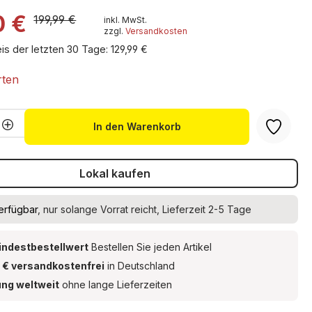
he Anleiung
0 €
199,99 €
inkl. MwSt.
Spezial - Kleber
zzgl.
Versandkosten
eis der letzten 30 Tage: 129,99 €
rten
Anzahl: Gib den gewünschten Wert ein 
In den Warenkorb
Lokal kaufen
erfügbar
, nur solange Vorrat reicht, Lieferzeit 2-5 Tage
indestbestellwert
Bestellen Sie jeden Artikel
 € versandkostenfrei
in Deutschland
ung weltweit
ohne lange Lieferzeiten