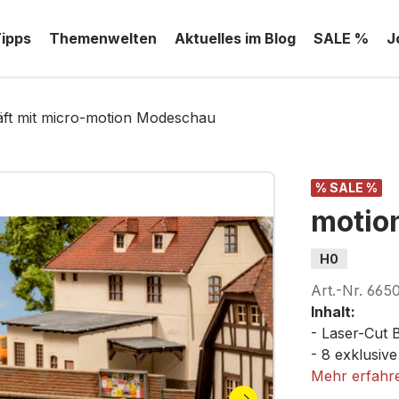
Tipps
Themenwelten
Aktuelles im Blog
SALE %
J
ft mit micro-motion Modeschau
% SALE %
motio
H0
Art.-Nr.
665
Inhalt:
- Laser-Cut
- 8 exklusiv
- micro-moti
Mehr erfahr
- Nummeriert