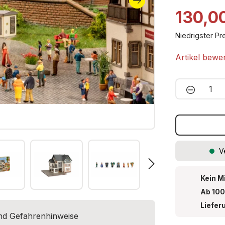
- Ausführlic
130,0
- Laser-Cut 
Niedrigster Pr
Artikel bewe
Produkt 
V
Kein M
Ab 100
Liefer
und Gefahrenhinweise