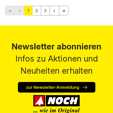
Seite
Seite
Seite
1
2
3
Newsletter abonnieren
Infos zu Aktionen und
Neuheiten erhalten
zur Newsletter-Anmeldung