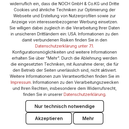
widerruflich ein, dass die NOCH GmbH & Co.KG und Dritte
Vertrag widerrufen
Widerruf
Datenschutz
Cookies und ähnliche Techniken zur Optimierung der
Webseite und Erstellung von Nutzerprofilen sowie zur
Versand und Zahlung
AGB
Impressum
Anzeige von interessenbezogener Werbung einsetzen.
Cookie-Einstellungen
Barrierefreiheitserklärung
Sie willigen dabei zugleich in die Verarbeitung Ihrer Daten
in unsicheren Drittländern ein: USA. Informationen zu den
damit verbundenen Risiken finden Sie in den
Datenschutzerklärung unter 7.1.
Konfigurationsmöglichkeiten und weitere Informationen
erhalten Sie über "Mehr". Durch die Ablehnung werden
die eingesetzten Techniken, mit Ausnahme derer, die für
den Betrieb der Seiten unerlässlich sind, nicht aktiviert.
Weitere Informationen zum Verantwortlichen finden Sie im
Impressum
. Informationen zu den Verarbeitungszwecken
und Ihren Rechten, insbesondere dem Widerrufsrecht,
finden Sie in unserer
Datenschutzerklärung
.
Nur technisch notwendige
Akzeptieren
Mehr