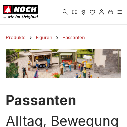
alt springen
Warenk
DE
Produkte
Figuren
Passanten
Passanten
Alltag, Bewegung