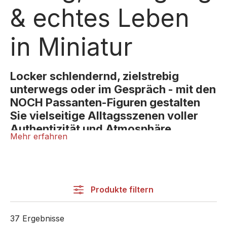
& echtes Leben
in Miniatur
Locker schlendernd, zielstrebig
unterwegs oder im Gespräch - mit den
NOCH Passanten-Figuren gestalten
Sie vielseitige Alltagsszenen voller
Authentizität und Atmosphäre.
Mehr erfahren
Passanten sind essenziell für jede lebendige
Modelllandschaft, sie füllen Straßen, Plätze, Parks
und Bahnhöfe mit Bewegung, Alltag und
menschlicher Präsenz. Die Kategorie
Passanten
Produkte filtern
bietet eine große Auswahl an Figuren, die sich
perfekt in urbane, ländliche und öffentliche Szenen
37 Ergebnisse
einfügen.
Ob Spaziergänger, Shopping-Gäste, wartende