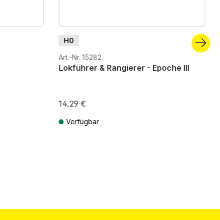
H0
Art.-Nr. 15282
Lokführer & Rangierer - Epoche III
14,29 €
Verfügbar
ten
Preise inkl. MwSt. zzgl. Versandkosten