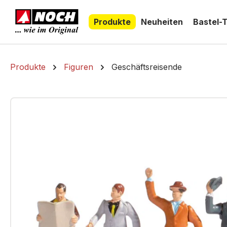
springen
Zur Hauptnavigation springen
Produkte
Neuheiten
Bastel-
Produkte
Figuren
Geschäftsreisende
Bildergalerie überspringen