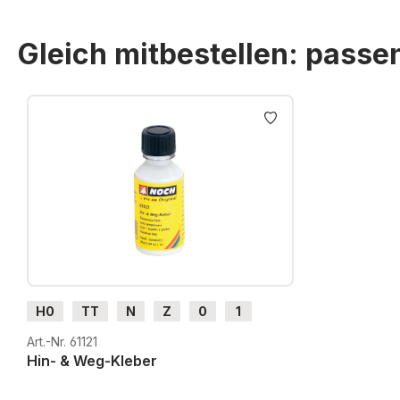
Gleich mitbestellen: pass
Produktgalerie überspringen
H0
TT
N
Z
0
1
G
H0m
H0e
Art.-Nr. 61121
Hin- & Weg-Kleber