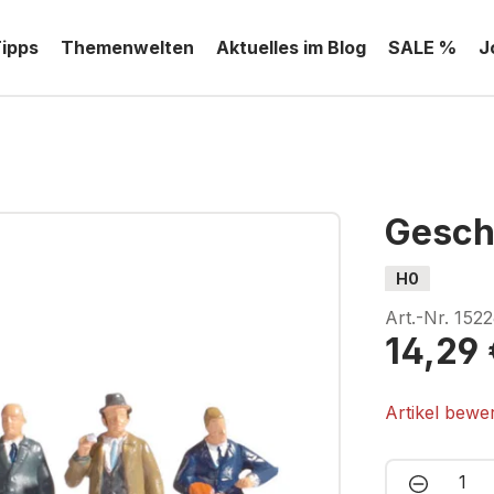
Tipps
Themenwelten
Aktuelles im Blog
SALE %
J
Gesch
H0
Art.-Nr.
1522
14,29 
Artikel bewe
Produkt 