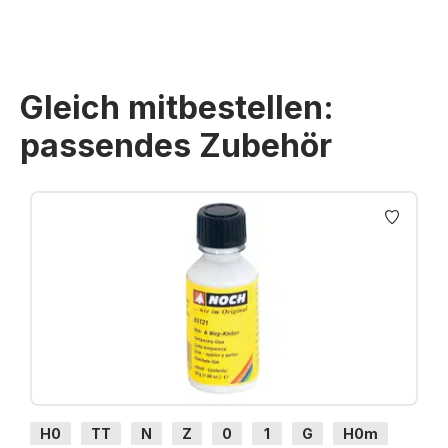
Gleich mitbestellen:
passendes Zubehör
Produktgalerie überspringen
H0
TT
N
Z
0
1
G
H0m