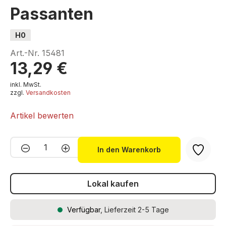
Passanten
H0
Art.-Nr.
15481
13,29 €
inkl. MwSt.
zzgl.
Versandkosten
Artikel bewerten
Produkt Anzahl: Gib den gewünschten We
In den Warenkorb
Lokal kaufen
Verfügbar
, Lieferzeit 2-5 Tage