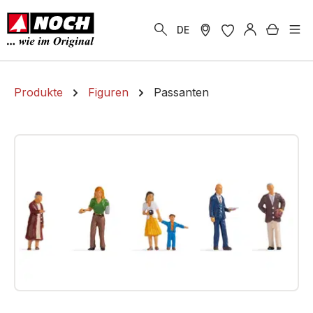
alt springen
Warenk
DE
Produkte
Figuren
Passanten
Bildergalerie überspringen