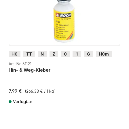
H0
TT
N
Z
0
1
G
H0m
H0e
Art.-Nr. 61121
Hin- & Weg-Kleber
7,99 €
(266,33 € / 1 kg)
Verfügbar
Preise inkl. MwSt. zzgl. Versandkosten