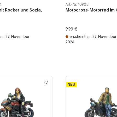
4
Art.-Nr. 10905
it Rocker und Sozia,
Motocross-Motorrad im 
9,99 €
 am 29. November
erscheint am 29. November
2026
MwSt. zzgl. Versandkosten
Preise inkl. MwSt. zzgl. Versandk
NEU