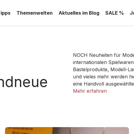
Tipps
Themenwelten
Aktuelles im Blog
SALE %
J
NOCH Neuheiten für Model
internationalen Spielware
Bastelprodukte, Modell-L
andneue
und vieles mehr werden hie
eine Handvoll ausgewählt
den Bastelherbst!
Mehr erfahren