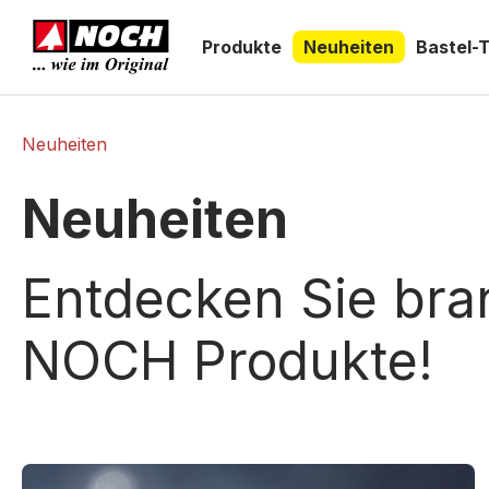
springen
Zur Hauptnavigation springen
Produkte
Neuheiten
Bastel-
Neuheiten
Neuheiten
Entdecken Sie br
NOCH Produkte!