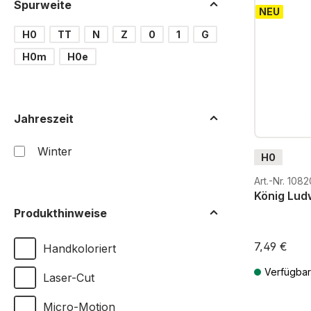
Spurweite
NEU
H0
TT
N
Z
0
1
G
H0m
H0e
Jahreszeit
Winter
H0
Art.-Nr. 1082
König Ludw
Produkthinweise
7,49 €
Handkoloriert
Verfügbar
Laser-Cut
Preise inkl. 
Micro-Motion