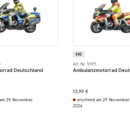
H0
0
Art.-Nr. 10911
torrad Deutschland
Ambulanzmotorrad Deut
13,99 €
 am 29. November
erscheint am 29. November
2026
MwSt. zzgl. Versandkosten
Preise inkl. MwSt. zzgl. Versandk