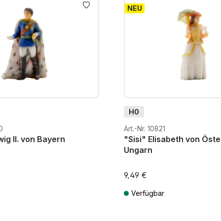
NEU
H0
0
Art.-Nr. 10821
ig II. von Bayern
"Sisi" Elisabeth von Öste
Ungarn
9,49 €
Verfügbar
MwSt. zzgl. Versandkosten
Preise inkl. MwSt. zzgl. Versandk