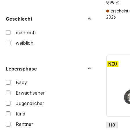
9,99 €
erscheint
2026
Geschlecht
Preise inkl. 
männlich
weiblich
NEU
Lebensphase
Baby
Erwachsener
Jugendlicher
Kind
Rentner
H0