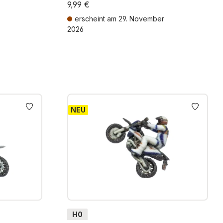
9,99 €
erscheint am 29. November
2026
osten
Preise inkl. MwSt. zzgl. Versandkosten
NEU
H0