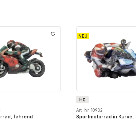
NEU
H0
1
Art.-Nr. 10902
rrad, fahrend
Sportmotorrad in Kurve,