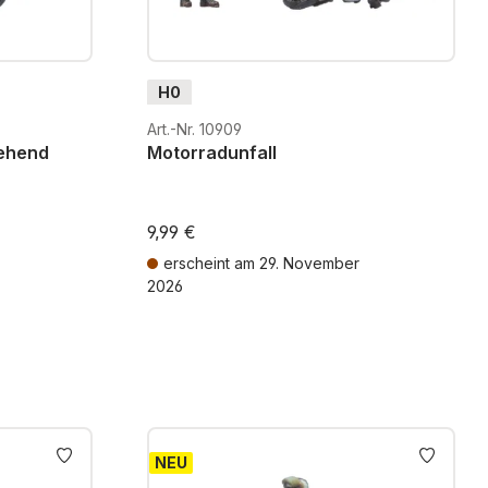
H0
Art.-Nr. 10909
tehend
Motorradunfall
9,99 €
erscheint am 29. November
2026
osten
Preise inkl. MwSt. zzgl. Versandkosten
NEU