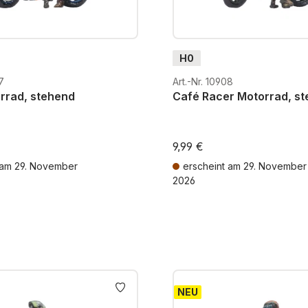
H0
7
Art.-Nr. 10908
rrad, stehend
Café Racer Motorrad, s
9,99 €
 am 29. November
erscheint am 29. November
2026
MwSt. zzgl. Versandkosten
Preise inkl. MwSt. zzgl. Versandk
NEU