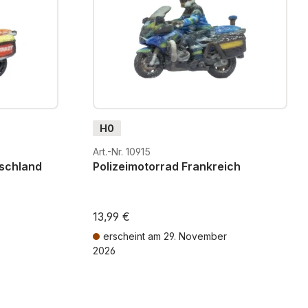
H0
Art.-Nr. 10915
schland
Polizeimotorrad Frankreich
13,99 €
erscheint am 29. November
2026
osten
Preise inkl. MwSt. zzgl. Versandkosten