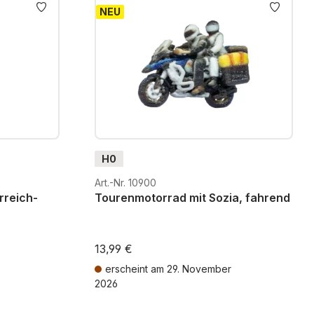
NEU
H0
Art.-Nr. 10900
rreich-
Tourenmotorrad mit Sozia, fahrend
13,99 €
erscheint am 29. November
2026
osten
Preise inkl. MwSt. zzgl. Versandkosten