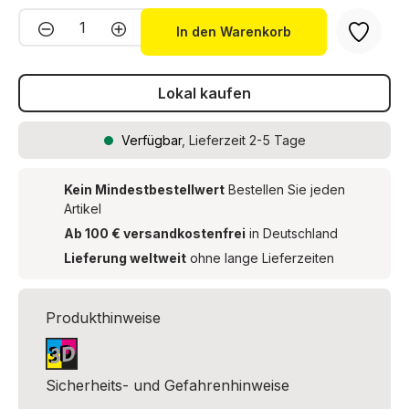
Produkt Anzahl: Gib den gewünschten We
In den Warenkorb
Lokal kaufen
Verfügbar
, Lieferzeit 2-5 Tage
Kein Mindestbestellwert
Bestellen Sie jeden
Artikel
Ab 100 € versandkostenfrei
in Deutschland
Lieferung weltweit
ohne lange Lieferzeiten
Produkthinweise
Sicherheits- und Gefahrenhinweise