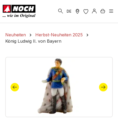
alt springen
Warenk
DE
Neuheiten
Herbst-Neuheiten 2025
König Ludwig II. von Bayern
Bildergalerie überspringen