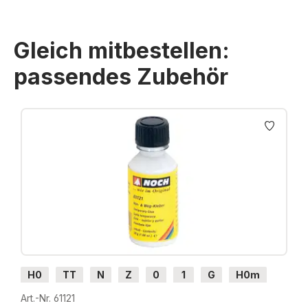
Gleich mitbestellen:
passendes Zubehör
Produktgalerie überspringen
H0
TT
N
Z
0
1
G
H0m
H0e
Art.-Nr. 61121