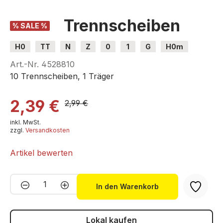
Trennscheiben
% SALE %
H0
TT
N
Z
0
1
G
H0m
H0e
Art.-Nr.
4528810
10 Trennscheiben, 1 Träger
2,39 €
2,99 €
inkl. MwSt.
zzgl.
Versandkosten
Artikel bewerten
Produkt Anzahl: Gib den gewünschten We
In den Warenkorb
Lokal kaufen