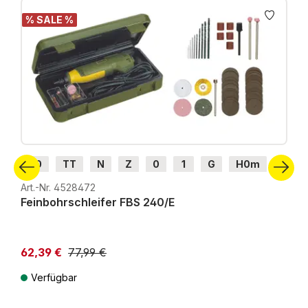
% SALE %
H0
TT
N
Z
0
1
G
H0m
H0e
Art.-Nr. 4528472
Feinbohrschleifer FBS 240/E
62,39 €
77,99 €
Verfügbar
Preise inkl. MwSt. zzgl. Versandkosten