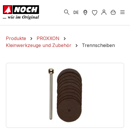
alt springen
Warenk
DE
Produkte
PROXXON
Kleinwerkzeuge und Zubehör
Trennscheiben
Bildergalerie überspringen