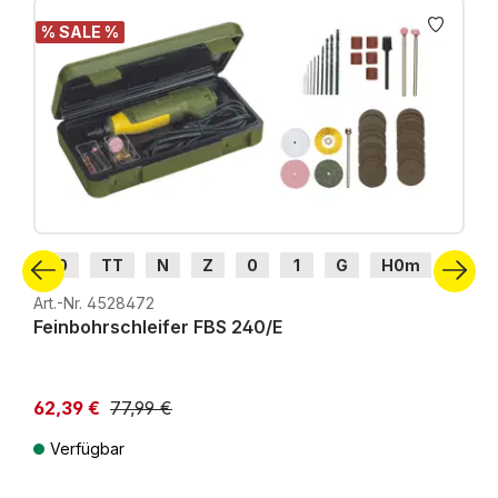
% SALE %
H0
TT
N
Z
0
1
G
H0m
H0e
Art.-Nr. 4528472
Feinbohrschleifer FBS 240/E
62,39 €
77,99 €
Verfügbar
Preise inkl. MwSt. zzgl. Versandkosten