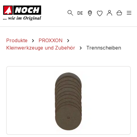
alt springen
Warenk
DE
Produkte
PROXXON
Kleinwerkzeuge und Zubehör
Trennscheiben
Bildergalerie überspringen