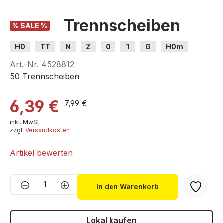
Trennscheiben
% SALE %
H0
TT
N
Z
0
1
G
H0m
H0e
Art.-Nr.
4528812
50 Trennscheiben
6,39 €
7,99 €
inkl. MwSt.
zzgl.
Versandkosten
Artikel bewerten
Produkt Anzahl: Gib den gewünschten We
In den Warenkorb
Lokal kaufen