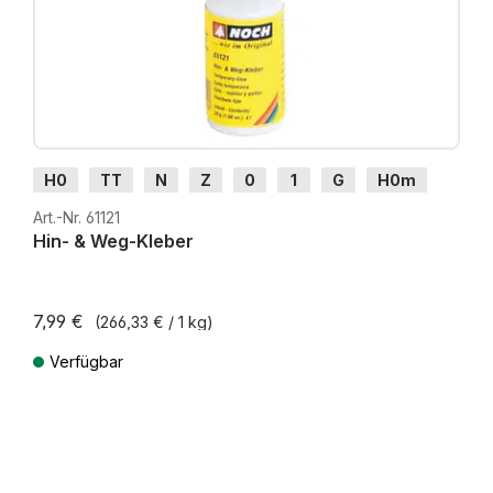
H0
TT
N
Z
0
1
G
H0m
H0e
Art.-Nr. 61121
Hin- & Weg-Kleber
7,99 €
(266,33 € / 1 kg)
Verfügbar
Preise inkl. MwSt. zzgl. Versandkosten