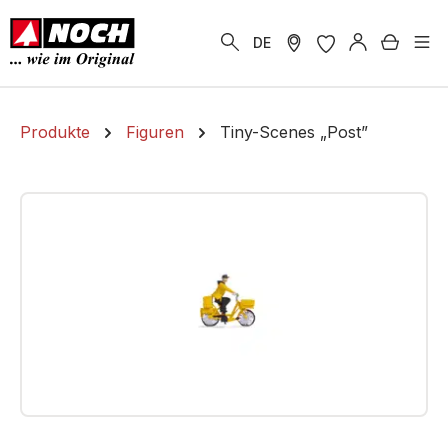
alt springen
Warenk
DE
Produkte
Figuren
Tiny-Scenes „Post”
Bildergalerie überspringen