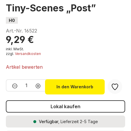
Tiny-Scenes „Post”
H0
Art.-Nr.
16522
9,29 €
inkl. MwSt.
zzgl.
Versandkosten
Artikel bewerten
Produkt Anzahl: Gib den gewünschten We
In den Warenkorb
Lokal kaufen
Verfügbar
, Lieferzeit 2-5 Tage