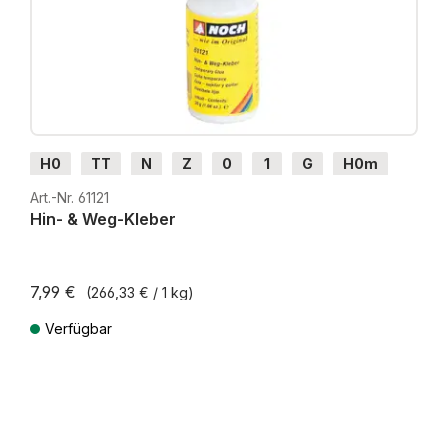
H0
TT
N
Z
0
1
G
H0m
H0e
Art.-Nr. 61121
Hin- & Weg-Kleber
7,99 €
(266,33 € / 1 kg)
Verfügbar
Preise inkl. MwSt. zzgl. Versandkosten