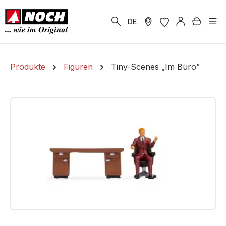
alt springen
Warenk
DE
Produkte
Figuren
Tiny-Scenes „Im Büro”
Bildergalerie überspringen