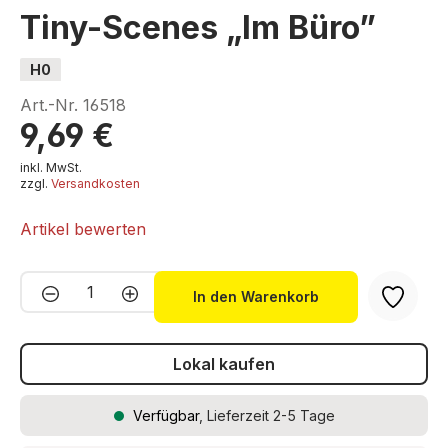
Tiny-Scenes „Im Büro”
H0
Art.-Nr.
16518
9,69 €
inkl. MwSt.
zzgl.
Versandkosten
Artikel bewerten
Produkt Anzahl: Gib den gewünschten We
In den Warenkorb
Lokal kaufen
Verfügbar
, Lieferzeit 2-5 Tage