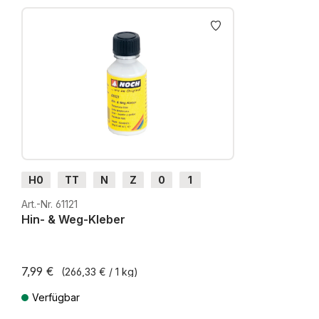
Produktgalerie überspringen
H0
TT
N
Z
0
1
G
H0m
H0e
Art.-Nr. 61121
Hin- & Weg-Kleber
7,99 €
(266,33 € / 1 kg)
Verfügbar
Preise inkl. MwSt. zzgl. Versandkosten