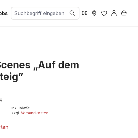
obs
Ware
DE
Scenes „Auf dem
teig”
9
inkl. MwSt.
zzgl.
Versandkosten
rten