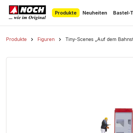
springen
Zur Hauptnavigation springen
Produkte
Neuheiten
Bastel-
Produkte
Figuren
Tiny-Scenes „Auf dem Bahnst
Bildergalerie überspringen