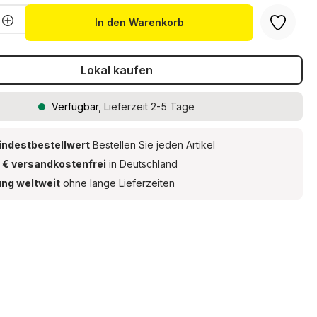
Anzahl: Gib den gewünschten Wert ein 
In den Warenkorb
Lokal kaufen
Verfügbar
, Lieferzeit 2-5 Tage
indestbestellwert
Bestellen Sie jeden Artikel
 € versandkostenfrei
in Deutschland
ung weltweit
ohne lange Lieferzeiten