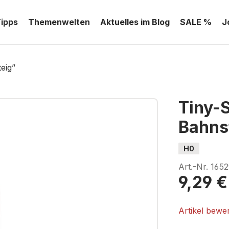
Tipps
Themenwelten
Aktuelles im Blog
SALE %
J
eig”
Tiny-
Bahns
H0
Art.-Nr.
1652
9,29 €
Artikel bewe