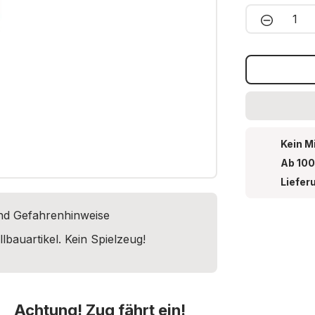
Produkt 
Kein M
Ab 100
Liefer
und Gefahrenhinweise
lbauartikel. Kein Spielzeug!
Achtung! Zug fährt ein!