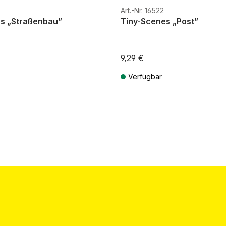
Art.-Nr. 16522
s „Straßenbau”
Tiny-Scenes „Post”
9,29 €
Verfügbar
St. zzgl. Versandkosten
Preise inkl. MwSt. zzgl. Versandkos