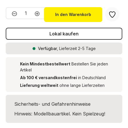
Produkt Anzahl: Gib den gewünschten We
In den Warenkorb
Lokal kaufen
Verfügbar
, Lieferzeit 2-5 Tage
Kein Mindestbestellwert
Bestellen Sie jeden
Artikel
Ab 100 € versandkostenfrei
in Deutschland
Lieferung weltweit
ohne lange Lieferzeiten
Sicherheits- und Gefahrenhinweise
Hinweis: Modellbauartikel. Kein Spielzeug!