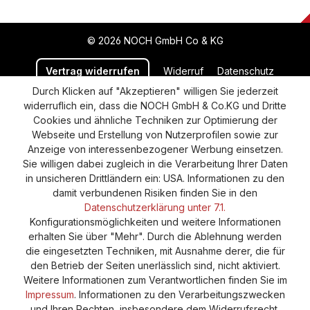
© 2026 NOCH GmbH Co & KG
Vertrag widerrufen
Widerruf
Datenschutz
Durch Klicken auf "Akzeptieren" willigen Sie jederzeit
Versand und Zahlung
AGB
Impressum
widerruflich ein, dass die NOCH GmbH & Co.KG und Dritte
Cookie-Einstellungen
Barrierefreiheitserklärung
Cookies und ähnliche Techniken zur Optimierung der
Webseite und Erstellung von Nutzerprofilen sowie zur
Anzeige von interessenbezogener Werbung einsetzen.
Sie willigen dabei zugleich in die Verarbeitung Ihrer Daten
in unsicheren Drittländern ein: USA. Informationen zu den
damit verbundenen Risiken finden Sie in den
Datenschutzerklärung unter 7.1.
Konfigurationsmöglichkeiten und weitere Informationen
erhalten Sie über "Mehr". Durch die Ablehnung werden
die eingesetzten Techniken, mit Ausnahme derer, die für
den Betrieb der Seiten unerlässlich sind, nicht aktiviert.
Weitere Informationen zum Verantwortlichen finden Sie im
Impressum
. Informationen zu den Verarbeitungszwecken
und Ihren Rechten, insbesondere dem Widerrufsrecht,